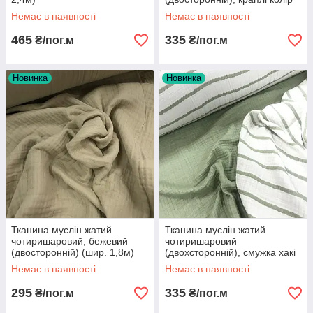
пудра (шир. 1,3м) ()MS-JAT-
Немає в наявності
Немає в наявності
4-0031
465
335
₴/пог.м
₴/пог.м
Новинка
Новинка
Тканина муслін жатий
Тканина муслін жатий
чотиришаровий, бежевий
чотиришаровий
(двосторонній) (шир. 1,8м)
(двохсторонній), смужка хакі
(шир. 1,3м) (MS-JAT-4-0062)
Немає в наявності
Немає в наявності
295
335
₴/пог.м
₴/пог.м