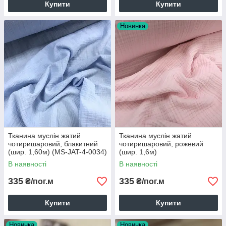
Купити
Купити
Новинка
Тканина муслін жатий
Тканина муслін жатий
чотиришаровий, блакитний
чотиришаровий, рожевий
(шир. 1,60м) (MS-JAT-4-0034)
(шир. 1,6м)
В наявності
В наявності
335
335
₴/пог.м
₴/пог.м
Купити
Купити
Новинка
Новинка