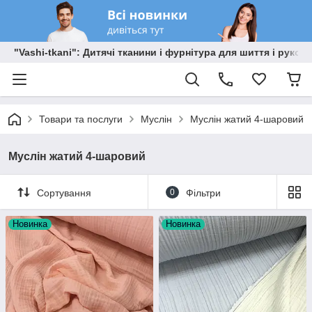
"Vashi-tkani": Дитячі тканини і фурнітура для шиття і рукоді
Товари та послуги
Муслін
Муслін жатий 4-шаровий
Муслін жатий 4-шаровий
Сортування
0
Фільтри
Новинка
Новинка