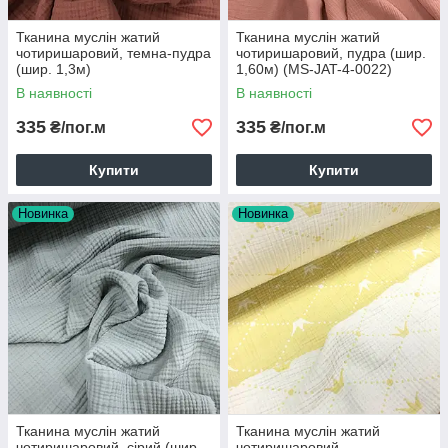
Тканина муслін жатий
Тканина муслін жатий
чотиришаровий, темна-пудра
чотиришаровий, пудра (шир.
(шир. 1,3м)
1,60м) (MS-JAT-4-0022)
В наявності
В наявності
335
335
₴/пог.м
₴/пог.м
Купити
Купити
Новинка
Новинка
Тканина муслін жатий
Тканина муслін жатий
чотиришаровий, сірий (шир.
чотиришаровий