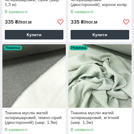
1,3 м)
(двосторонній), корони колір
жовтий (шир. 1,3м)(MS-JAT-
В наявності
В наявності
4-0068)
335
335
₴/пог.м
₴/пог.м
Купити
Купити
Новинка
Новинка
Тканина муслін жатий
Тканина муслін жатий
чотиришаровий, темно-сірий
чотиришаровий, м'ятний
(двосторонній) (шир. 1,9м)
(шир. 1,3м)
(MS-JAT-4-0001)
В наявності
В наявності