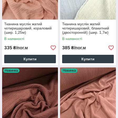
Тканина муслін жатий
Тканина муслін жатий
чотиришаровий, кораловий
чотиришаровий, блакитний
(шир. 1,25м)
(двосторонній) (шир. 1,7м)
(MS-JAT-4-0003)
В наявності
В наявності
335
385
₴/пог.м
₴/пог.м
Купити
Купити
Новинка
Новинка