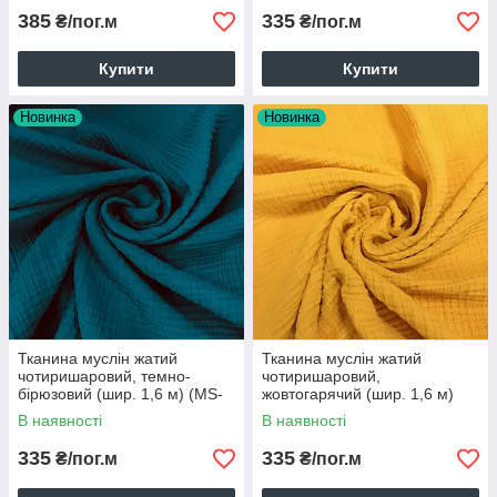
385
335
₴/пог.м
₴/пог.м
Купити
Купити
Новинка
Новинка
Тканина муслін жатий
Тканина муслін жатий
чотиришаровий, темно-
чотиришаровий,
бірюзовий (шир. 1,6 м) (MS-
жовтогарячий (шир. 1,6 м)
JAT-4-0015)
(MS-JAT-4-0017)
В наявності
В наявності
335
335
₴/пог.м
₴/пог.м