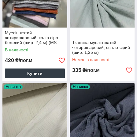
Муслін жатий
чотиришаровий, колір сіро-
бежевий (шир. 2,4 м) (MS-
Тканина муслін жатий
022)
чотиришаровий, світло-сірий
В наявності
(шир. 1,25 м)
420
Немає в наявності
₴/пог.м
335
₴/пог.м
Купити
Новинка
Новинка