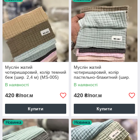
Муслін жатий
Муслін жатий
чотиришаровий, колір темний
чотиришаровий, колір
беж (шир. 2,4 м) (MS-005)
пастельно-блакитний (шир.
2,4 м) (MS-007)
В наявності
В наявності
420
420
₴/пог.м
₴/пог.м
Купити
Купити
Новинка
Новинка