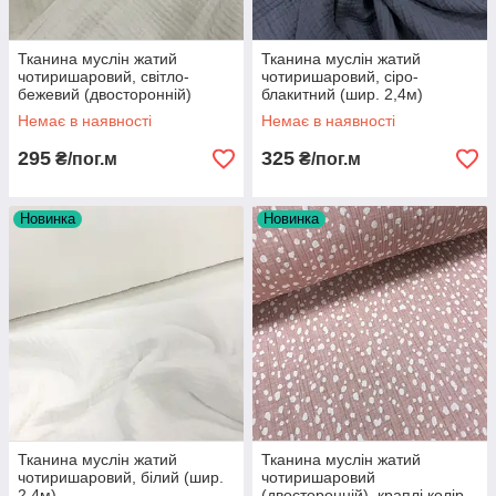
Тканина муслін жатий
Тканина муслін жатий
чотиришаровий, світло-
чотиришаровий, сіро-
бежевий (двосторонній)
блакитний (шир. 2,4м)
(шир. 1,9м)
Немає в наявності
Немає в наявності
295
325
₴/пог.м
₴/пог.м
Новинка
Новинка
Тканина муслін жатий
Тканина муслін жатий
чотиришаровий, білий (шир.
чотиришаровий
2,4м)
(двосторонній), краплі колір