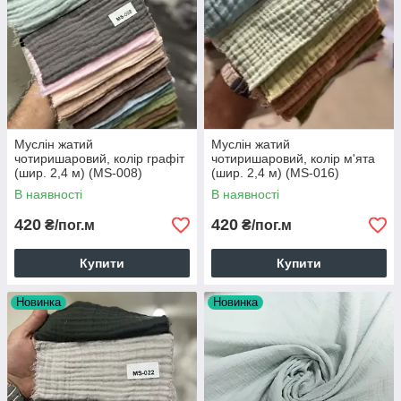
Муслін жатий
Муслін жатий
чотиришаровий, колір графіт
чотиришаровий, колір м'ята
(шир. 2,4 м) (MS-008)
(шир. 2,4 м) (MS-016)
В наявності
В наявності
420
420
₴/пог.м
₴/пог.м
Купити
Купити
Новинка
Новинка