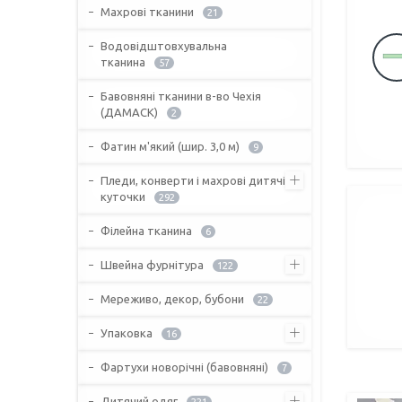
Махрові тканини
21
Водовідштовхувальна
тканина
57
Бавовняні тканини в-во Чехія
(ДАМАСК)
2
Фатин м'який (шир. 3,0 м)
9
Пледи, конверти і махрові дитячі
куточки
292
Філейна тканина
6
Швейна фурнітура
122
Мереживо, декор, бубони
22
Упаковка
16
Фартухи новорічні (бавовняні)
7
Дитячий одяг
221