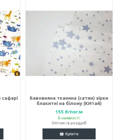
 сафарі
Бавовняна тканина (сатин) зірки
блакитні на білому (КИтай)
155 ₴/пог.м
В наявності
Оптом і в роздріб
Купити