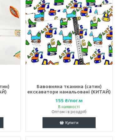
тин)
Бавовняна тканина (сатин)
АЙ)
екскаватори намальовані (КИТАЙ)
155 ₴/пог.м
В наявності
Оптом і в роздріб
Купити