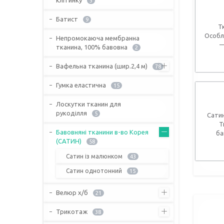
3
Батист
9
Т
Особл
Непромокаюча мембранна
—
тканина, 100% бавовна
2
Вафельна тканина (шир.2,4 м)
78
Гумка еластична
15
Лоскутки тканин для
рукоділля
5
Сатин
Т
Бавовняні тканини в-во Корея
ба
(САТИН)
58
Сатин із малюнком
43
Сатин однотонний
15
Велюр х/б
21
Трикотаж
38