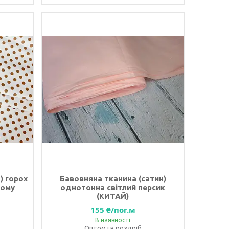
) горох
Бавовняна тканина (сатин)
лому
однотонна світлий персик
(КИТАЙ)
155 ₴/пог.м
В наявності
Оптом і в роздріб