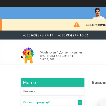
Зараз у комп
+380 (63) 875-97-17
+380 (95) 247-16-02
"Vashi-tkani": Дитячі тканини і
фурнітура для шиття і
рукоділля!
Бавов
Новинки
Каталог продукції