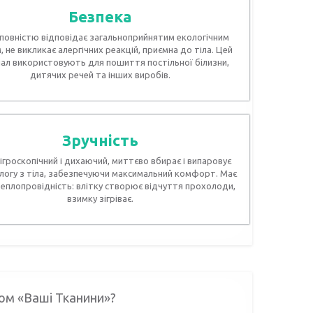
Безпека
повністю відповідає загальноприйнятим екологічним
 не викликає алергічних реакцій, приємна до тіла. Цей
ал використовують для пошиття постільної білизни,
дитячих речей та інших виробів.
Зручність
гігроскопічний і дихаючий, миттєво вбирає і випаровує
ологу з тіла, забезпечуючи максимальний комфорт. Має
теплопровідність: влітку створює відчуття прохолоди,
взимку зігріває.
ном «Ваші Тканини»?