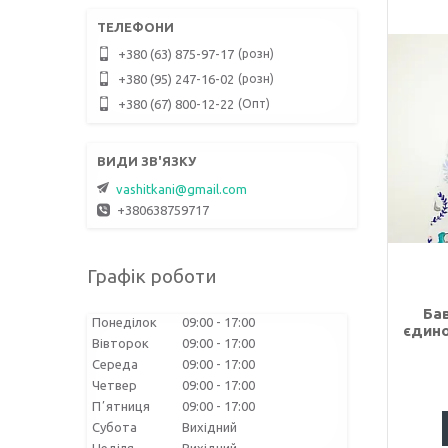
розн
+380 (63) 875-97-17
розн
+380 (95) 247-16-02
Опт
+380 (67) 800-12-22
vashitkani@gmail.com
+380638759717
Графік роботи
Ба
Понеділок
09:00
17:00
єдино
Вівторок
09:00
17:00
Середа
09:00
17:00
Четвер
09:00
17:00
Пʼятниця
09:00
17:00
Субота
Вихідний
Неділя
Вихідний