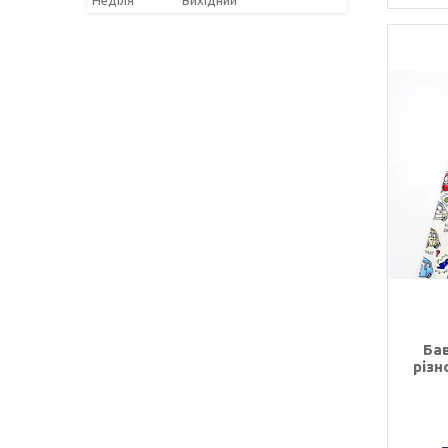
Ба
різн