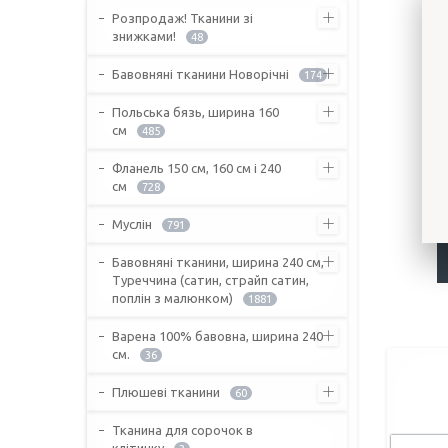
Розпродаж! Тканини зі
знижками!
48
Бавовняні тканини Новорічні
174
Польська бязь, ширина 160
см
485
Фланель 150 см, 160 см і 240
см
728
Муслін
791
Бавовняні тканини, ширина 240 см,
Туреччина (сатин, страйп сатин,
поплін з малюнком)
1881
Варена 100% бавовна, ширина 240
см.
36
Плюшеві тканини
60
Тканина для сорочок в
клітинку