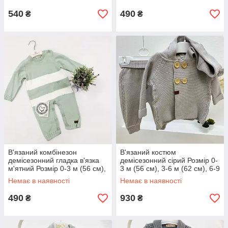
м (68 см)
540
490
₴
₴
В'язаний комбінезон
В'язаний костюм
демісезонний гладка в'язка
демісезонний сірий Розмір 0-
м'ятний Розмір 0-3 м (56 см),
3 м (56 см), 3-6 м (62 см), 6-9
3-6 м (62 см), 6-9 м (68 см)
м (68 см), 9-12 м (74 см)
Немає в наявності
Немає в наявності
490
930
₴
₴