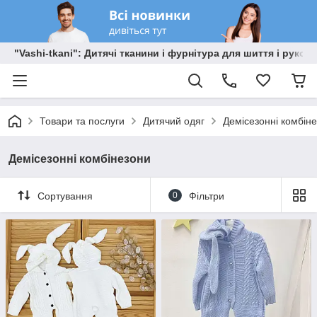
"Vashi-tkani": Дитячі тканини і фурнітура для шиття і рукоді
Товари та послуги
Дитячий одяг
Демісезонні комбін
Демісезонні комбінезони
Сортування
0
Фільтри