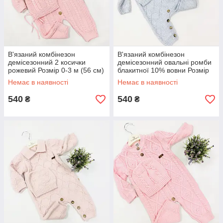
В'язаний комбінезон
В'язаний комбінезон
демісезонний 2 косички
демісезонний овальні ромби
рожевий Розмір 0-3 м (56 см)
блакитної 10% вовни Розмір
0-3 м (56 см), 3-6 м (62 см),
Немає в наявності
Немає в наявності
6-9 м (68 см
540
540
₴
₴