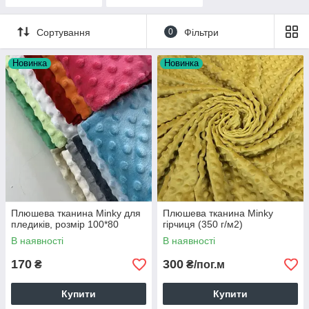
Сортування
0
Фільтри
Новинка
Новинка
Плюшева тканина Minky для
Плюшева тканина Minky
пледиків, розмір 100*80
гірчиця (350 г/м2)
В наявності
В наявності
170
300
₴
₴/пог.м
Купити
Купити