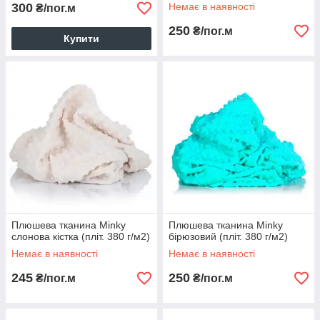
300
Немає в наявності
₴/пог.м
250
₴/пог.м
Купити
Плюшева тканина Minky
Плюшева тканина Minky
слонова кістка (пліт. 380 г/м2)
бірюзовий (пліт. 380 г/м2)
Немає в наявності
Немає в наявності
245
250
₴/пог.м
₴/пог.м