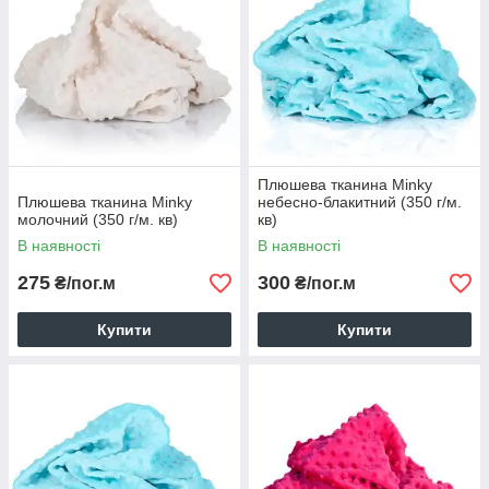
Плюшева тканина Minky
Плюшева тканина Minky
небесно-блакитний (350 г/м.
молочний (350 г/м. кв)
кв)
В наявності
В наявності
275
300
₴/пог.м
₴/пог.м
Купити
Купити