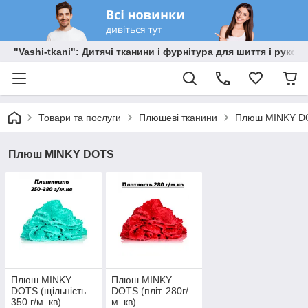
"Vashi-tkani": Дитячі тканини і фурнітура для шиття і рукоді
Товари та послуги
Плюшеві тканини
Плюш MINKY D
Плюш MINKY DOTS
Плюш MINKY
Плюш MINKY
DOTS (щільність
DOTS (пліт. 280г/
350 г/м. кв)
м. кв)