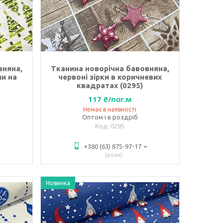
вняна,
Тканина новорічна бавовняна,
ми на
червоні зірки в коричневих
квадратах (0295)
117 ₴/пог.м
Немає в наявності
Оптом і в роздріб
0295
+380 (63) 875-97-17
розн
Новинка