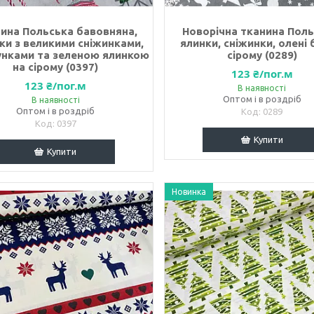
ина Польська бавовняна,
Новорічна тканина Поль
ки з великими сніжинками,
ялинки, сніжинки, олені б
нками та зеленою ялинкою
сірому (0289)
на сірому (0397)
123 ₴/пог.м
123 ₴/пог.м
В наявності
Оптом і в роздріб
В наявності
Оптом і в роздріб
0289
0397
Купити
Купити
Новинка