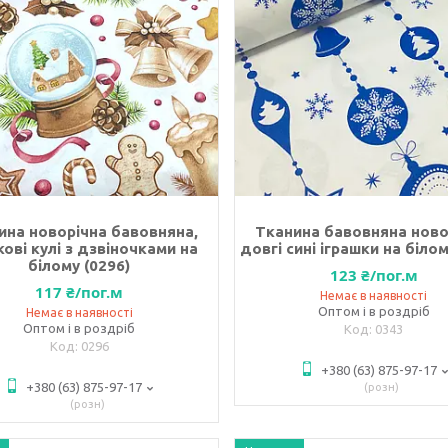
ина новорічна бавовняна,
Тканина бавовняна ново
кові кулі з дзвіночками на
довгі сині іграшки на білом
білому (0296)
123 ₴/пог.м
117 ₴/пог.м
Немає в наявності
Оптом і в роздріб
Немає в наявності
Оптом і в роздріб
0343
0296
+380 (63) 875-97-17
+380 (63) 875-97-17
розн
розн