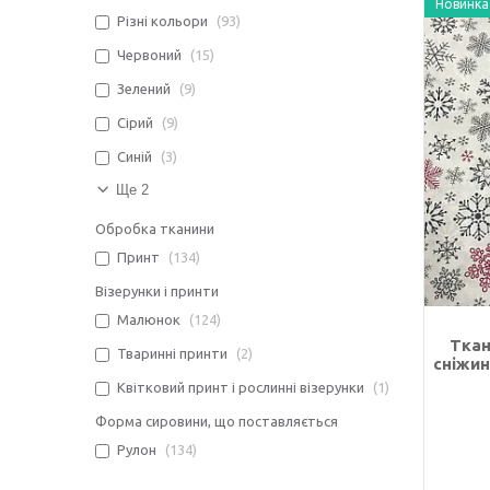
Новинка
Різні кольори
93
Червоний
15
Зелений
9
Сірий
9
Синій
3
Ще 2
Обробка тканини
Принт
134
Візерунки і принти
Малюнок
124
Ткан
Тваринні принти
2
сніжин
Квітковий принт і рослинні візерунки
1
Форма сировини, що поставляється
Рулон
134