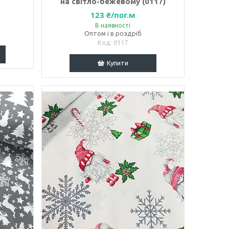
на світло-бежевому (0117)
123 ₴/пог.м
В наявності
Оптом і в роздріб
0117
Купити