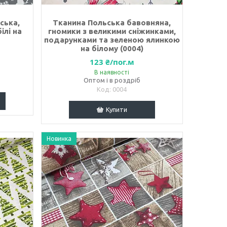
ська,
Тканина Польська бавовняна,
ілі на
гномики з великими сніжинками,
подарунками та зеленою ялинкою
на білому (0004)
123 ₴/пог.м
В наявності
Оптом і в роздріб
0004
Купити
Новинка