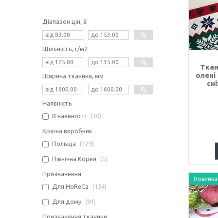
Діапазон цін, ₴
Щільність, г/м2
Ткан
олені
Ширина тканини, мм
сн
Наявність
В наявності
10
Країна виробник
Польща
129
Північна Корея
5
Призначення
Новинка
Для HoReCa
134
Для дому
91
Призначення тканини