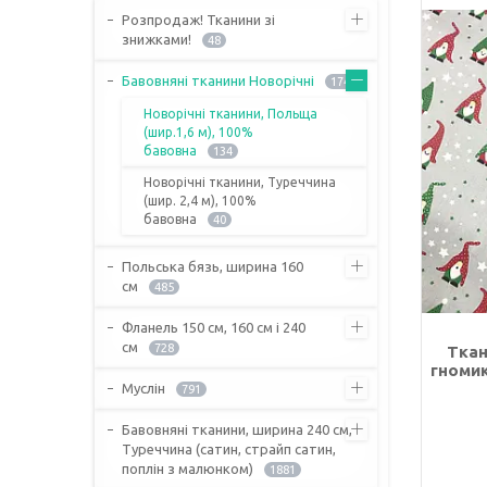
Розпродаж! Тканини зі
знижками!
48
Бавовняні тканини Новорічні
174
Новорічні тканини, Польща
(шир.1,6 м), 100%
бавовна
134
Новорічні тканини, Туреччина
(шир. 2,4 м), 100%
бавовна
40
Польська бязь, ширина 160
см
485
Фланель 150 см, 160 см і 240
см
728
Ткан
гномик
Муслін
791
Бавовняні тканини, ширина 240 см,
Туреччина (сатин, страйп сатин,
поплін з малюнком)
1881