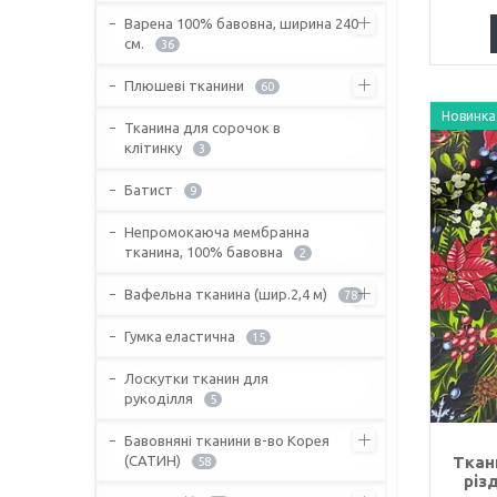
Варена 100% бавовна, ширина 240
см.
36
Плюшеві тканини
60
Новинка
Тканина для сорочок в
клітинку
3
Батист
9
Непромокаюча мембранна
тканина, 100% бавовна
2
Вафельна тканина (шир.2,4 м)
78
Гумка еластична
15
Лоскутки тканин для
рукоділля
5
Бавовняні тканини в-во Корея
(САТИН)
Ткан
58
різ