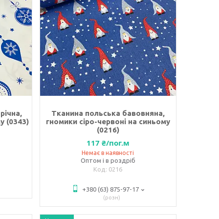
річна,
Тканина польська бавовняна,
у (0343)
гномики сіро-червоні на синьому
(0216)
117 ₴/пог.м
Немає в наявності
Оптом і в роздріб
0216
+380 (63) 875-97-17
розн