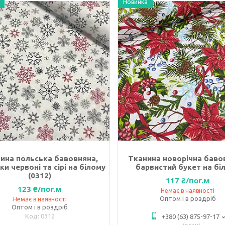
Новинка
ина польська бавовняна,
Тканина новорічна баво
ки червоні та сірі на білому
барвистий букет на бі
(0312)
117 ₴/пог.м
123 ₴/пог.м
Немає в наявності
Оптом і в роздріб
Немає в наявності
Оптом і в роздріб
0312
+380 (63) 875-97-17