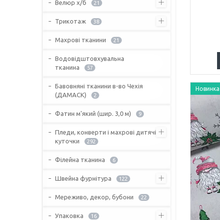
Велюр х/б
21
Трикотаж
38
Махрові тканини
21
Водовідштовхувальна
тканина
57
Бавовняні тканини в-во Чехія
Новинка
(ДАМАСК)
2
Фатин м'який (шир. 3,0 м)
9
Пледи, конверти і махрові дитячі
куточки
292
Філейна тканина
6
Швейна фурнітура
122
Мереживо, декор, бубони
22
Упаковка
16