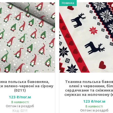
Новинка
ина польська бавовняна,
Тканина польська бавов
и зелено-червоні на сірому
олені з червоними, бі
(0211)
сердечками та сніжинка
смужках на молочному (
123 ₴/пог.м
123 ₴/пог.м
В наявності
Оптом і в роздріб
В наявності
Оптом і в роздріб
0211