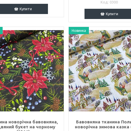
0300
Купити
Купити
Новинка
ина новорічна бавовняна,
Бавовняна тканина Пол
двяний букет на чорному
новорічна зимова казка 