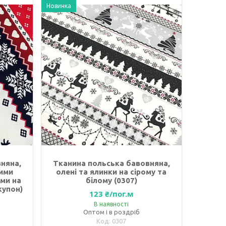
Новинка
няна,
Тканина польська бавовняна,
лими
олені та ялинки на сірому та
ми на
білому (0307)
купон)
123 ₴/пог.м
В наявності
Оптом і в роздріб
0307