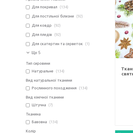
Для покривал
134
Для постільної білизни
92
Для ковдр
92
Для пледів
92
Для скатертин та серветок
1
Ще 5
Тип сировини
Ткан
Натуральне
134
свят
Вид натуральної тканини
Рослинного походження
134
Вид хімічної тканини
Штучна
7
Тканина
Бавовна
134
Колір