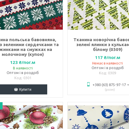
ина польська бавовняна,
Тканина новорічна баво
 з зеленими сердечками та
зелені ялинки з кулька
іжинками на смужках на
білому (0309)
молочному (купон)
117 ₴/пог.м
123 ₴/пог.м
Немає в наявності
Оптом і в роздріб
В наявності
Оптом і в роздріб
0309
0301
+380 (63) 875-97-17
Купити
розн