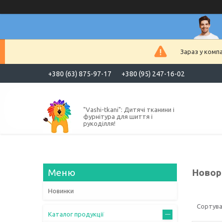
Зараз у комп
+380 (63) 875-97-17
+380 (95) 247-16-02
"Vashi-tkani": Дитячі тканини і
фурнітура для шиття і
рукоділля!
Новорі
Новинки
Каталог продукції