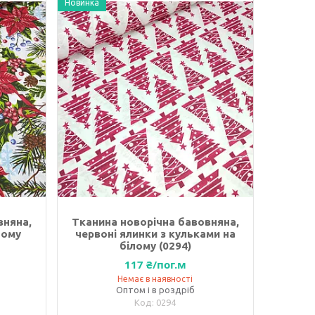
Новинка
вняна,
Тканина новорічна бавовняна,
лому
червоні ялинки з кульками на
білому (0294)
117 ₴/пог.м
Немає в наявності
Оптом і в роздріб
0294