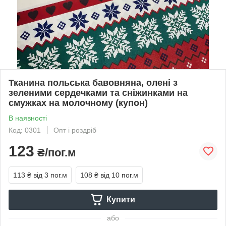
Тканина польська бавовняна, олені з
зеленими сердечками та сніжинками на
смужках на молочному (купон)
В наявності
Код: 0301
Опт і роздріб
123
₴/пог.м
113 ₴
від 3 пог.м
108 ₴
від 10 пог.м
Купити
або