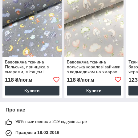
Бавовняна тканина
Бавовняна тканина
Ткан
Польська, принцеса з
польська коралові зайчики
баво
хмарами, місяцем і
з ведмедиком на хмарах
черв
місяцем на сірому (0384)
на сірому (0094)
серд
118
118
123
₴/пог.м
₴/пог.м
на с
(куп
Купити
Купити
Про нас
99% позитивних з 219 відгуків за рік
Працює з 18.03.2016