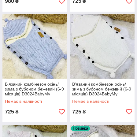
980
725
₴
₴
В'язаний комбінезон осінь/
В'язаний комбінезон осінь/
зима з бубоном бежевий (6-9
зима з бубоном бежевий (6-9
місяців) D3024BabyMy
місяців) D3024BabyMy
Немає в наявності
Немає в наявності
725
725
₴
₴
Новинка