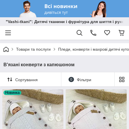
"Vashi-tkani": Дитячі тканини і фурнітура для шиття і рукоді
Товари та послуги
Пледи, конверти і махрові дитячі кут
В'язані конверти з капюшоном
Сортування
0
Фільтри
Новинка