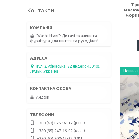
Три
Контакти
малюн
моркв
"Vashi-tkani": Дитячі тканини та
фурнітура для шиття та рукоділля!
вул. Дубнівська, 22 (Індекс 43010),
Луцьк, Україна
Новинка
Андрій
розн
+380 (63) 875-97-17
розн
+380 (95) 247-16-02
Опт
+380 (67) 800-12-22