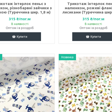
котаж інтерлок пеньє з
Трикотаж інтерлок пен
ком, різнобарвні зайчики з
малюнком, рожеві фламі
ою (Туреччина шир. 1,8 м)
лисиками (Туреччина шир.
315 ₴/пог.м
315 ₴/пог.м
В наявності
В наявності
Оптом і в роздріб
Оптом і в роздріб
Купити
Купити
Новинка