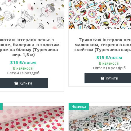
котаж інтерлок пеньє з
Трикотаж інтерлок пен
ком, балерина із золотим
малюнком, тигреня в шол
ером на білому (Туреччина
скейтом (Туреччина шир. 
шир. 1,8 м)
315 ₴/пог.м
315 ₴/пог.м
В наявності
Оптом і в роздріб
В наявності
Оптом і в роздріб
Купити
Купити
Новинка