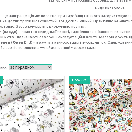
матеріалу – натуральна бавовна. Щільність ма
Види интерлока.
в – це найкраще щільне полотно, при виробництві якого використовують 
, на дотик трохи шовковистий, але досить міцний. Практично не мнеть
є тепло. Забезпечує вільну циркуляцію повітря.
г (карде)
– полотно середньої якості, виробляють з бавовняних ниток 
 ніж спів. Відзначаються хороші експлуатаційні якості. Матерія досить щі
енед (Open End)
– в'яжуть з найкоротших і пухких ниток. Одержуваний
 За вартістю оппенед — найдешевший у своєму класі.
Новинка