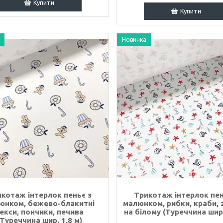
Купити
Купити
Новинка
котаж інтерлок пеньє з
Трикотаж інтерлок пен
юнком, бежево-блакитні
малюнком, рибки, краби, 
екси, пончики, печива
на білому (Туреччина шир.
(Туреччина шир. 1,8 м)