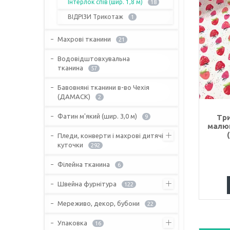
Інтерлок спів (шир. 1,8 м)
18
ВІДРІЗИ Трикотаж
1
Махрові тканини
21
Водовідштовхувальна
тканина
57
Бавовняні тканини в-во Чехія
(ДАМАСК)
2
Фатин м'який (шир. 3,0 м)
Три
9
малюн
Пледи, конверти і махрові дитячі
куточки
292
Філейна тканина
6
Швейна фурнітура
122
Мереживо, декор, бубони
22
Упаковка
16