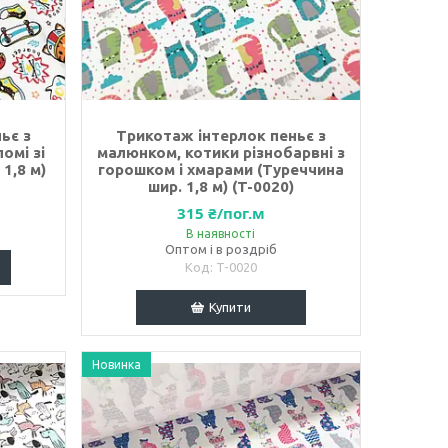
ьє з
Трикотаж інтерлок пеньє з
омі зі
малюнком, котики різнобарвні з
1,8 м)
горошком і хмарами (Туреччина
шир. 1,8 м) (T-0020)
315 ₴/пог.м
В наявності
Оптом і в роздріб
T-0020
Купити
Новинка