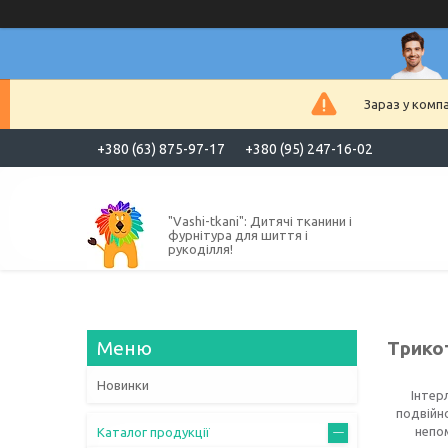
Зараз у комп
+380 (63) 875-97-17
+380 (95) 247-16-02
"Vashi-tkani": Дитячі тканини і
фурнітура для шиття і
рукоділля!
Трикот
Новинки
Інтер
подвійно
непом
Каталог продукції