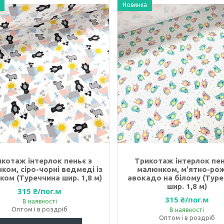
Новинка
котаж інтерлок пеньє з
Трикотаж інтерлок пен
ком, сіро-чорні ведмеді із
малюнком, м'ятно-рож
ком (Туреччина шир. 1,8 м)
авокадо на білому (Тур
шир. 1,8 м)
315 ₴/пог.м
315 ₴/пог.м
В наявності
Оптом і в роздріб
В наявності
Оптом і в роздріб