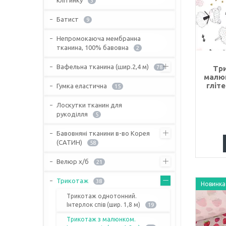
3
Батист
9
Непромокаюча мембранна
тканина, 100% бавовна
2
Вафельна тканина (шир.2,4 м)
78
Три
малюн
гліт
Гумка еластична
15
Лоскутки тканин для
рукоділля
5
Бавовняні тканини в-во Корея
(САТИН)
58
Велюр х/б
21
Трикотаж
38
Новинка
Трикотаж однотонний.
Інтерлок спів (шир. 1,8 м)
19
Трикотаж з малюнком.