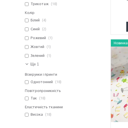
Трикотаж
18
Колір
Білий
4
Синій
2
Рожевий
1
Новинка
Жовтий
1
Зелений
1
Ще 1
Візерунки і принти
Однотонний
18
Повітропроникність
Так
18
Еластичність тканини
Висока
18