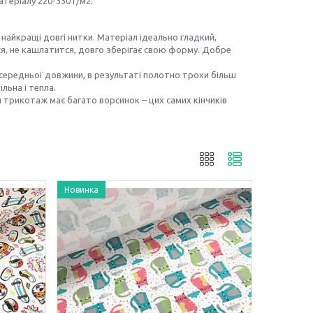
теріалу 220-330 г/м2.
найкращі довгі нитки. Матеріал ідеально гладкий,
ся, не кашлатится, довго зберігає свою форму. Добре
середньої довжини, в результаті полотно трохи більш
льна і тепла.
 трикотаж має багато ворсинок – цих самих кінчиків
Новинка