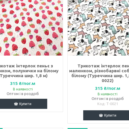
котаж інтерлок пеньє з
Трикотаж інтерлок пен
ком, полунички на білому
малюнком, різнобарвні со
(Туреччина шир. 1,8 м)
білому (Туреччина шир. 1,8
0022)
315 ₴/пог.м
315 ₴/пог.м
В наявності
Оптом і в роздріб
В наявності
Оптом і в роздріб
Купити
T-0021
Купити