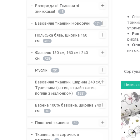
Розпродаж! Тканини зі
знижками!
48
Спі
тонкий
Бавовняні тканини Новорічні
174
утриму
Рин
Польська бязь, ширина 160
рихла,
см
485
Опп
ниток.
Фланель 150 см, 160 см і 240
см
728
Муслін
791
Бавовняні тканини, ширина 240 см,
Новинка
Туреччина (сатин, страйп сатин,
поплін з малюнком)
1881
Варена 100% бавовна, ширина 240
см.
36
Плюшеві тканини
60
Тканина для сорочок в
клітинку