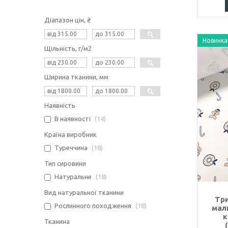
Діапазон цін, ₴
Новинка
Щільність, г/м2
Ширина тканини, мм
Наявність
В наявності
14
Країна виробник
Туреччина
18
Тип сировини
Натуральне
18
Вид натуральної тканини
Три
Рослинного походження
18
мал
к
Тканина