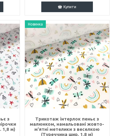
Купити
Новинка
ьє з
Трикотаж інтерлок пеньє з
зірочки
малюнком, намальовані жовто-
 1,8 м)
м'ятні метелики з веселкою
(Туреччина шир. 1,8 м)