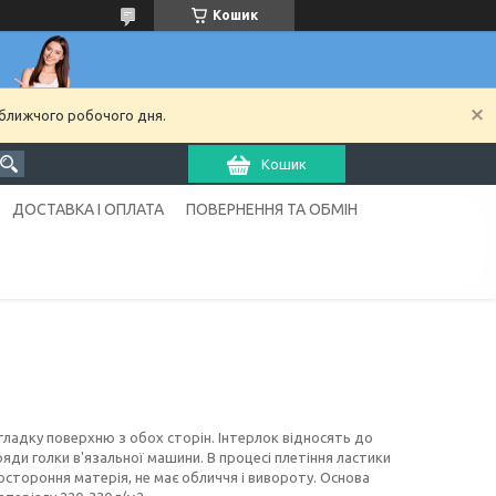
Кошик
йближчого робочого дня.
Кошик
ДОСТАВКА І ОПЛАТА
ПОВЕРНЕННЯ ТА ОБМІН
 гладку поверхню з обох сторін. Інтерлок відносять до
яди голки в'язальної машини. В процесі плетіння ластики
стороння матерія, не має обличчя і вивороту. Основа