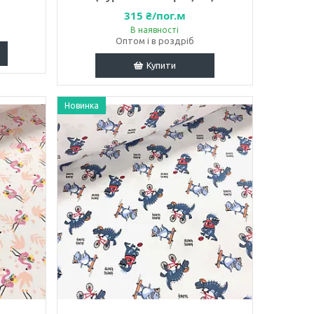
315 ₴/пог.м
В наявності
Оптом і в роздріб
Купити
Новинка