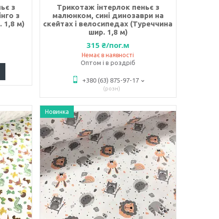
ьє з
Трикотаж інтерлок пеньє з
нго з
малюнком, сині динозаври на
 1,8 м)
скейтах і велосипедах (Туреччина
шир. 1,8 м)
315 ₴/пог.м
Немає в наявності
Оптом і в роздріб
+380 (63) 875-97-17
розн
Новинка