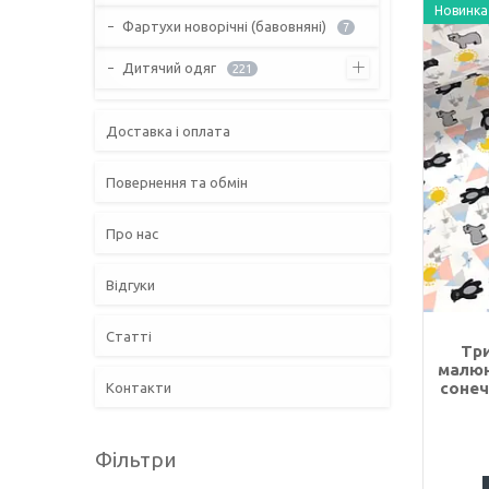
Новинка
Фартухи новорічні (бавовняні)
7
Дитячий одяг
221
Доставка і оплата
Повернення та обмін
Про нас
Відгуки
Статті
Три
малюн
сонеч
Контакти
Фільтри