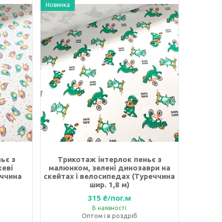
Новинка
ьє з
Трикотаж інтерлок пеньє з
еві
малюнком, зелені динозаври на
еччина
скейтах і велосипедах (Туреччина
шир. 1,8 м)
315 ₴/пог.м
В наявності
Оптом і в роздріб