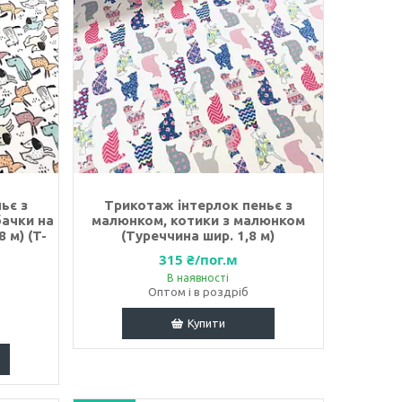
ьє з
Трикотаж інтерлок пеньє з
бачки на
малюнком, котики з малюнком
 м) (T-
(Туреччина шир. 1,8 м)
315 ₴/пог.м
В наявності
Оптом і в роздріб
Купити