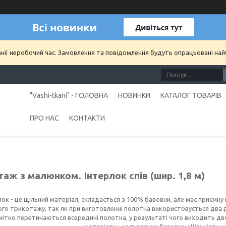
анії неробочий час. Замовлення та повідомлення будуть опрацьовані на
"Vashi-tkani" - ГОЛОВНА
НОВИНКИ
КАТАЛОГ ТОВАРІВ
ПРО НАС
КОНТАКТИ
аж з малюнком. Інтерлок спів (шир. 1,8 м)
лок - це щільний матеріал, складається з 100% бавовни, але має приємну
го трикотажу, так як при виготовленні полотна використовується два р
ітно перетинаються всередині полотна, у результаті чого виходить дво