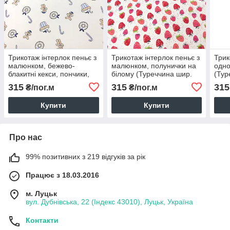
Трикотаж інтерлок пеньє з
Трикотаж інтерлок пеньє з
Трик
малюнком, бежево-
малюнком, полунички на
одно
блакитні кекси, пончики,
білому (Туреччина шир.
(Тур
печива (Туреччина шир.
1,8 м)
0017
315
315
315
₴/пог.м
₴/пог.м
1,8 м)
Купити
Купити
Про нас
99% позитивних з 219 відгуків за рік
Працює з 18.03.2016
м. Луцьк
вул. Дубнівська, 22 (Індекс 43010), Луцьк, Україна
Контакти