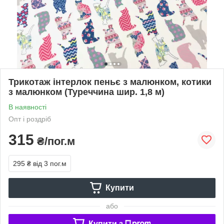
Трикотаж інтерлок пеньє з малюнком, котики
з малюнком (Туреччина шир. 1,8 м)
В наявності
Опт і роздріб
315
₴/пог.м
295 ₴
від 3 пог.м
Купити
або
Купити з