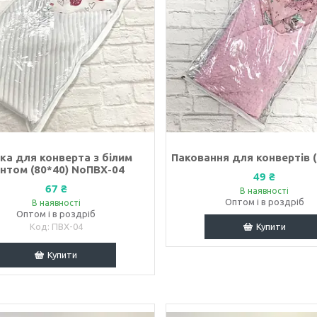
ка для конверта з білим
Паковання для конвертів 
нтом (80*40) NoПВХ-04
49 ₴
67 ₴
В наявності
Оптом і в роздріб
В наявності
Оптом і в роздріб
ПВХ-04
Купити
Купити