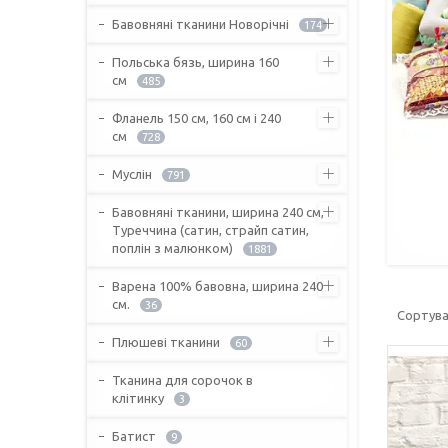
Бавовняні тканини Новорічні
174
Польська бязь, ширина 160
см
485
Фланель 150 см, 160 см і 240
см
728
Муслін
791
Бавовняні тканини, ширина 240 см,
Туреччина (сатин, страйп сатин,
поплін з малюнком)
1881
Варена 100% бавовна, ширина 240
см.
36
Плюшеві тканини
60
Тканина для сорочок в
клітинку
3
Батист
9