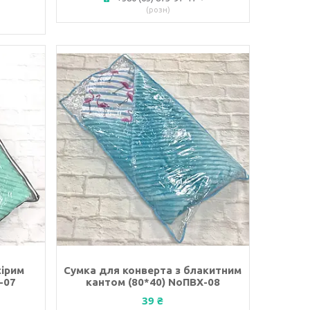
розн
сірим
Сумка для конверта з блакитним
-07
кантом (80*40) NoПВХ-08
39 ₴