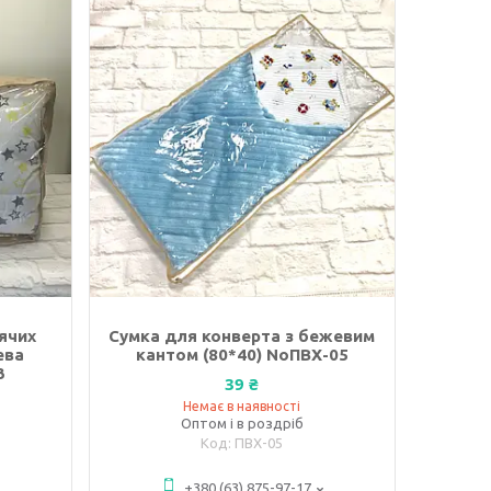
ячих
Сумка для конверта з бежевим
ева
кантом (80*40) NoПВХ-05
3
39 ₴
Немає в наявності
Оптом і в роздріб
ПВХ-05
+380 (63) 875-97-17