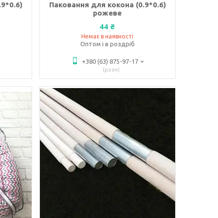
9*0.6)
Паковання для кокона (0.9*0.6)
рожеве
44 ₴
Немає в наявності
Оптом і в роздріб
+380 (63) 875-97-17
розн