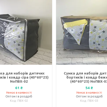
ка для наборів дитячих
Сумка для наборів дит
ків і ковдр сіра (40*60*25)
бортиків і ковдр беж
NoПВХ-02
(40*60*25) NoПВХ-0
61 ₴
54 ₴
Немає в наявності
Немає в наявності
Оптом і в роздріб
Оптом і в роздріб
ПВХ-02
ПВХ-03