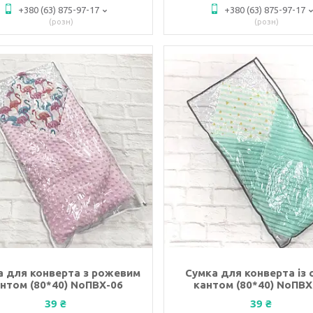
+380 (63) 875-97-17
+380 (63) 875-97-17
розн
розн
а для конверта з рожевим
Сумка для конверта із 
нтом (80*40) NoПВХ-06
кантом (80*40) NoПВХ
39 ₴
39 ₴