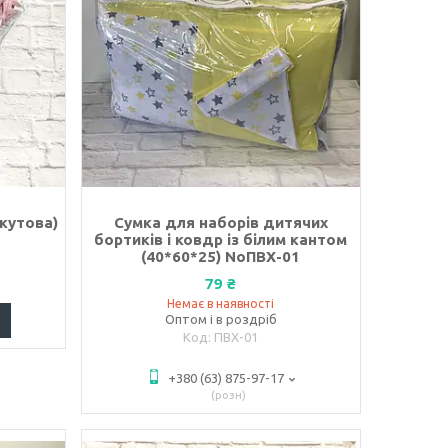
(кутова)
Сумка для наборів дитячих
бортиків і ковдр із білим кантом
(40*60*25) NoПВХ-01
79 ₴
Немає в наявності
Оптом і в роздріб
ПВХ-01
+380 (63) 875-97-17
розн