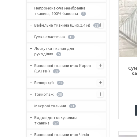
Непромокаюча мембранна
тканина, 100% бавовна
2
Вафельна тканина (шир.2,4 м)
78
Гумка еластична
15
Лоскутки тканин для
рукоділля
5
Бавовняні тканини в-во Корея
Сум
(САТИН)
58
ка
Велюр х/б
21
Трикотаж
38
Махрові тканини
21
Водовідштовхувальна
тканина
57
Бавовняні тканини в-во Чехія