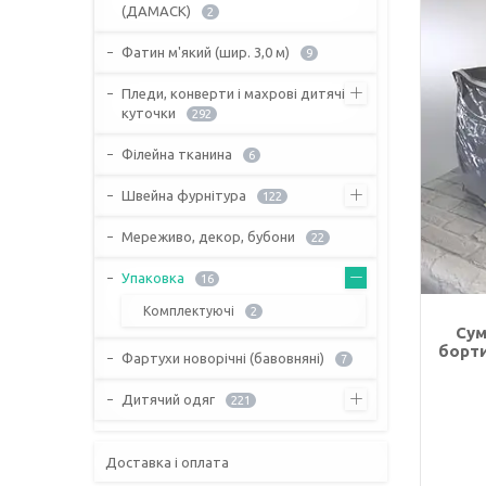
(ДАМАСК)
2
Фатин м'який (шир. 3,0 м)
9
Пледи, конверти і махрові дитячі
куточки
292
Філейна тканина
6
Швейна фурнітура
122
Мереживо, декор, бубони
22
Упаковка
16
Комплектуючі
2
Сум
борти
Фартухи новорічні (бавовняні)
7
Дитячий одяг
221
Доставка і оплата