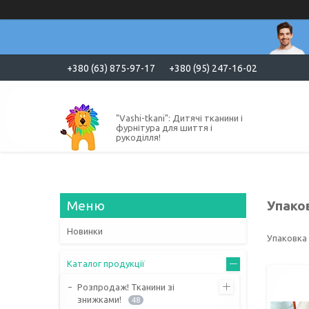
+380 (63) 875-97-17
+380 (95) 247-16-02
"Vashi-tkani": Дитячі тканини і
фурнітура для шиття і
рукоділля!
Упако
Новинки
Упаковка
Каталог продукції
Розпродаж! Тканини зі
знижками!
48