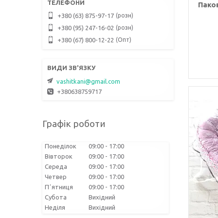
Паков
розн
+380 (63) 875-97-17
розн
+380 (95) 247-16-02
Опт
+380 (67) 800-12-22
vashitkani@gmail.com
+380638759717
Графік роботи
Понеділок
09:00
17:00
Вівторок
09:00
17:00
Середа
09:00
17:00
Четвер
09:00
17:00
Пʼятниця
09:00
17:00
Субота
Вихідний
Неділя
Вихідний