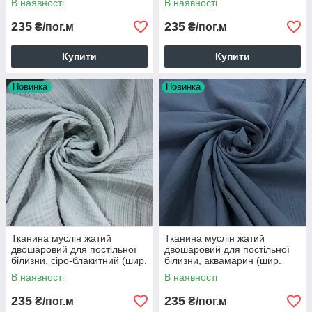
В наявності
В наявності
2-0012)
235
235
₴/пог.м
₴/пог.м
Купити
Купити
Новинка
Новинка
Тканина муслін жатий
Тканина муслін жатий
двошаровий для постільної
двошаровий для постільної
білизни, сіро-блакитний (шир.
білизни, аквамарин (шир.
1,30 м) (MS-JAT-2-0007)
1,35м) (MS-JAT-2-0054)
В наявності
В наявності
235
235
₴/пог.м
₴/пог.м