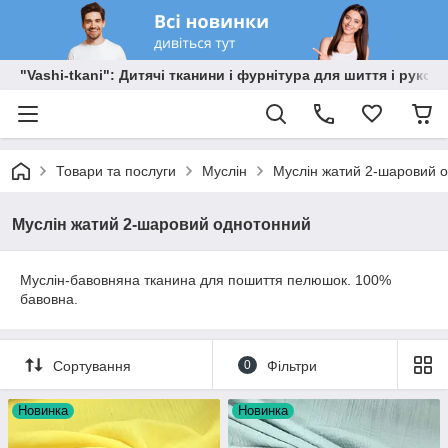
"Vashi-tkani": Дитячі тканини і фурнітура для шиття і рукоді
Товари та послуги
Муслін
Муслін жатий 2-шаровий 
Муслін жатий 2-шаровий однотонний
Муслін-бавовняна тканина для пошиття пелюшок. 100%
бавовна.
Сортування
0
Фільтри
Новинка
Новинка