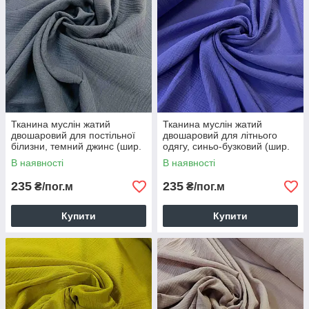
Тканина муслін жатий
Тканина муслін жатий
двошаровий для постільної
двошаровий для літнього
білизни, темний джинс (шир.
одягу, синьо-бузковий (шир.
1,35м)
1,35м) (MS-JAT-2-0043)
В наявності
В наявності
235
235
₴/пог.м
₴/пог.м
Купити
Купити