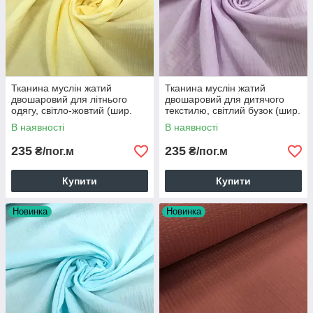
Тканина муслін жатий
Тканина муслін жатий
двошаровий для літнього
двошаровий для дитячого
одягу, світло-жовтий (шир.
текстилю, світлий бузок (шир.
1,35м) (MS-JAT-2-0041)
1,35м) (MS-JAT-2-0047)
В наявності
В наявності
235
235
₴/пог.м
₴/пог.м
Купити
Купити
Новинка
Новинка