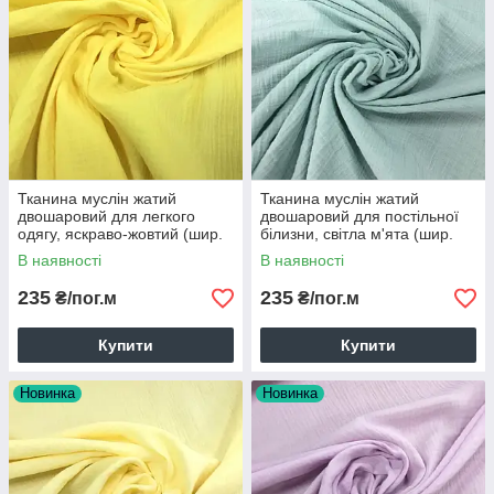
Тканина муслін жатий
Тканина муслін жатий
двошаровий для легкого
двошаровий для постільної
одягу, яскраво-жовтий (шир.
білизни, світла м'ята (шир.
1,35 м)
1,25 м) (MS-JAT-2-0008)
В наявності
В наявності
235
235
₴/пог.м
₴/пог.м
Купити
Купити
Новинка
Новинка