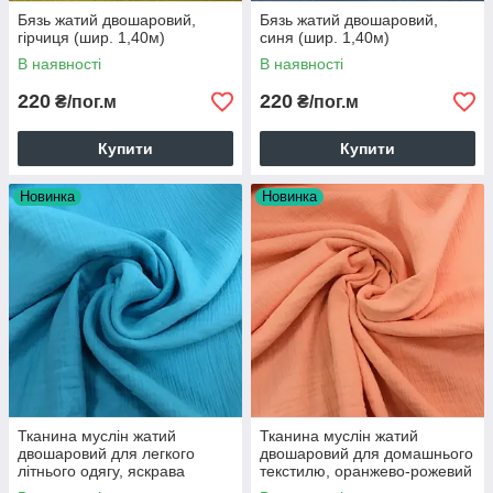
Бязь жатий двошаровий,
Бязь жатий двошаровий,
гірчиця (шир. 1,40м)
синя (шир. 1,40м)
В наявності
В наявності
220
220
₴/пог.м
₴/пог.м
Купити
Купити
Новинка
Новинка
Тканина муслін жатий
Тканина муслін жатий
двошаровий для легкого
двошаровий для домашнього
літнього одягу, яскрава
текстилю, оранжево-рожевий
бірюза (шир. 1,30м) (MS-JAT-
(шир.1,30м) (MS-JAT-2-0024)