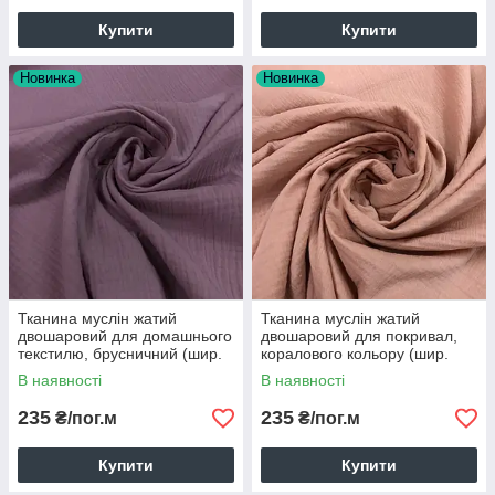
Купити
Купити
Новинка
Новинка
Тканина муслін жатий
Тканина муслін жатий
двошаровий для домашнього
двошаровий для покривал,
текстилю, брусничний (шир.
коралового кольору (шир.
1,35м)
1,35м) (MS-JAT-2-0051)
В наявності
В наявності
235
235
₴/пог.м
₴/пог.м
Купити
Купити