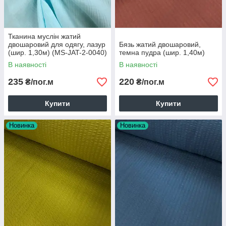
Тканина муслін жатий
двошаровий для одягу, лазур
Бязь жатий двошаровий,
(шир. 1,30м) (MS-JAT-2-0040)
темна пудра (шир. 1,40м)
В наявності
В наявності
235
220
₴/пог.м
₴/пог.м
Купити
Купити
Новинка
Новинка