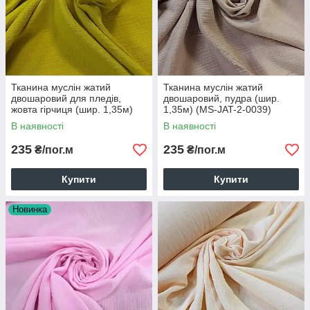
Тканина муслін жатий
Тканина муслін жатий
двошаровий для пледів,
двошаровий, пудра (шир.
жовта гірчиця (шир. 1,35м)
1,35м) (MS-JAT-2-0039)
(MS-JAT-2-0042)
В наявності
В наявності
235
235
₴/пог.м
₴/пог.м
Купити
Купити
Новинка