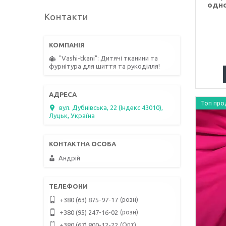
одно
Контакти
"Vashi-tkani": Дитячі тканини та
фурнітура для шиття та рукоділля!
Топ про
вул. Дубнівська, 22 (Індекс 43010),
Луцьк, Україна
Андрій
розн
+380 (63) 875-97-17
розн
+380 (95) 247-16-02
Опт
+380 (67) 800-12-22