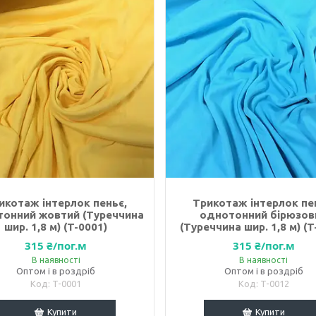
икотаж інтерлок пеньє,
Трикотаж інтерлок пе
онний жовтий (Туреччина
однотонний бірюзов
шир. 1,8 м) (T-0001)
(Туреччина шир. 1,8 м) (T
315 ₴/пог.м
315 ₴/пог.м
В наявності
В наявності
Оптом і в роздріб
Оптом і в роздріб
T-0001
T-0012
Купити
Купити