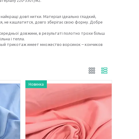
теріалу 220-330 г/м2.
найкращі довгі нитки. Матеріал ідеально гладкий,
ся, не кашлатится, довго зберігає свою форму. Добре
середньої довжини, в результаті полотно трохи більш
льна і тепла.
мый трикотаж имеет множество ворсинок – кончиков
Новинка