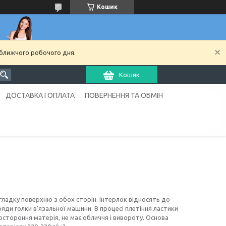
Кошик
йближчого робочого дня.
Кошик
ДОСТАВКА І ОПЛАТА
ПОВЕРНЕННЯ ТА ОБМІН
 гладку поверхню з обох сторін. Інтерлок відносять до
яди голки в'язальної машини. В процесі плетіння ластики
стороння матерія, не має обличчя і вивороту. Основа