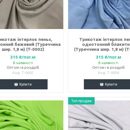
икотаж інтерлок пеньє,
Трикотаж інтерлок пе
онний бежевий (Туреччина
однотонний блакитн
шир. 1,8 м) (T-0002)
(Туреччина шир. 1,8 м) (T
315 ₴/пог.м
315 ₴/пог.м
В наявності
В наявності
Оптом і в роздріб
Оптом і в роздріб
T-0002
T-0004
Купити
Купити
Топ продаж