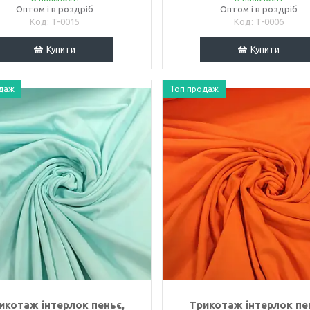
Оптом і в роздріб
Оптом і в роздріб
T-0015
T-0006
Купити
Купити
даж
Топ продаж
икотаж інтерлок пеньє,
Трикотаж інтерлок пе