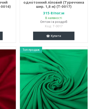
ячий
однотонний ліловий (Туреччина
-0016)
шир. 1,8 м) (T-0017)
315 ₴/пог.м
В наявності
Оптом і в роздріб
T-0017
Купити
Топ продаж