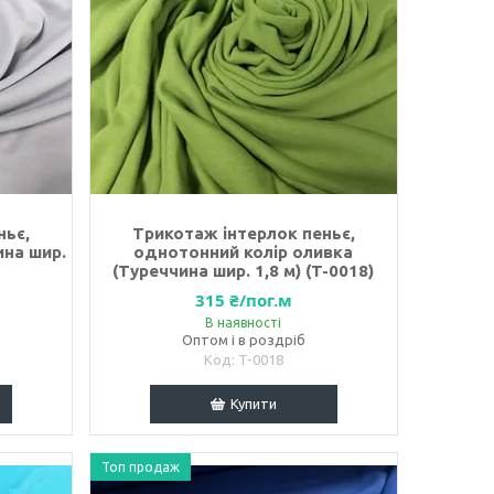
ньє,
Трикотаж інтерлок пеньє,
ина шир.
однотонний колір оливка
(Туреччина шир. 1,8 м) (T-0018)
315 ₴/пог.м
В наявності
Оптом і в роздріб
T-0018
Купити
Топ продаж