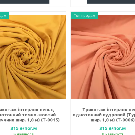
даж
Топ продаж
икотаж інтерлок пеньє,
Трикотаж інтерлок пе
нотонний темно-жовтий
однотонний пудровий (Ту
ччина шир. 1,8 м) (T-0015)
шир. 1,8 м) (T-0006)
315 ₴/пог.м
315 ₴/пог.м
В наявності
В наявності