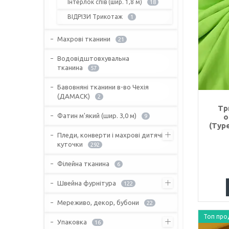
Інтерлок спів (шир. 1,8 м)
18
ВІДРІЗИ Трикотаж
1
Махрові тканини
21
Водовідштовхувальна
тканина
57
Бавовняні тканини в-во Чехія
(ДАМАСК)
2
Тр
Фатин м'який (шир. 3,0 м)
о
9
(Туре
Пледи, конверти і махрові дитячі
куточки
292
Філейна тканина
6
Швейна фурнітура
122
Мереживо, декор, бубони
22
Топ про
Упаковка
16