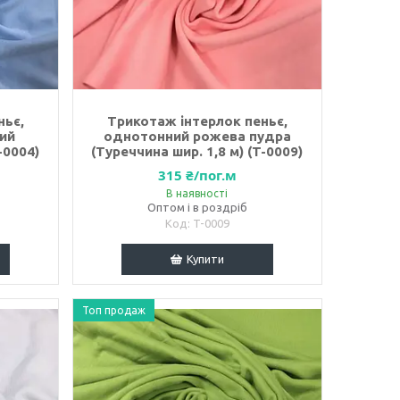
ньє,
Трикотаж інтерлок пеньє,
ий
однотонний рожева пудра
-0004)
(Туреччина шир. 1,8 м) (T-0009)
315 ₴/пог.м
В наявності
Оптом і в роздріб
T-0009
Купити
Топ продаж