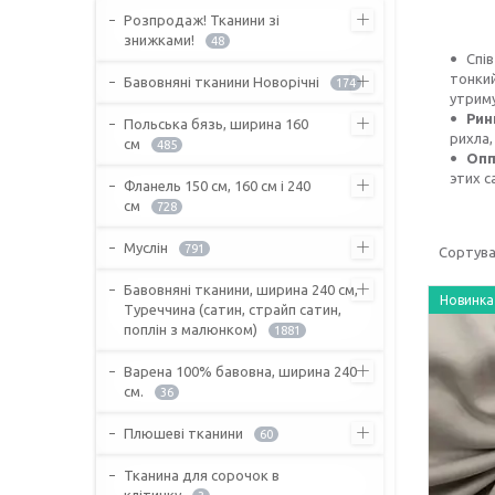
Розпродаж! Тканини зі
знижками!
48
Спі
тонкий
Бавовняні тканини Новорічні
174
утриму
Рин
Польська бязь, ширина 160
рихла,
см
485
Опп
этих с
Фланель 150 см, 160 см і 240
см
728
Муслін
791
Бавовняні тканини, ширина 240 см,
Новинка
Туреччина (сатин, страйп сатин,
поплін з малюнком)
1881
Варена 100% бавовна, ширина 240
см.
36
Плюшеві тканини
60
Тканина для сорочок в
клітинку