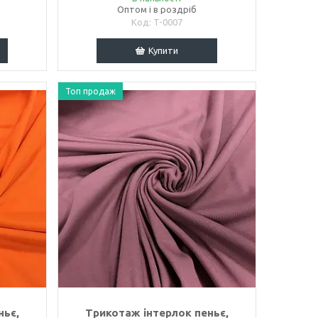
Оптом і в роздріб
T-0007
Купити
Топ продаж
ньє,
Трикотаж інтерлок пеньє,