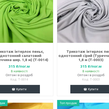
икотаж інтерлок пеньє,
Трикотаж інтерлок пе
днотонний салатовий
однотонний сірий (Туречч
ччина шир. 1,8 м) (T-0014)
1,8 м (T-0003)
315 ₴/пог.м
315 ₴/пог.м
В наявності
В наявності
Оптом і в роздріб
Оптом і в роздріб
T-0014
T-0003
Купити
Купити
даж
Топ продаж