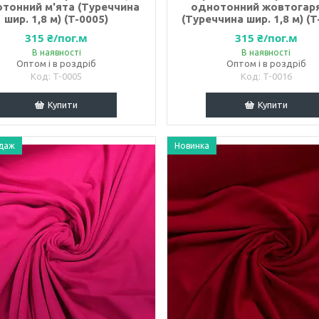
тонний м'ята (Туреччина
однотонний жовтогар
шир. 1,8 м) (T-0005)
(Туреччина шир. 1,8 м) (T
315 ₴/пог.м
315 ₴/пог.м
В наявності
В наявності
Оптом і в роздріб
Оптом і в роздріб
T-0005
T-0016
Купити
Купити
даж
Новинка