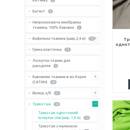
3
Батист
9
Непромокаюча мембранна
тканина, 100% бавовна
2
Вафельна тканина (шир.2,4 м)
78
Тр
однот
Гумка еластична
15
Лоскутки тканин для
рукоділля
5
Бавовняні тканини в-во Корея
(САТИН)
58
Велюр х/б
21
Трикотаж
38
Трикотаж однотонний.
Інтерлок спів (шир. 1,8 м)
19
Трикотаж з малюнком.