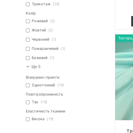
Трикотаж
19
Колір
Рожевий
2
Жовтий
2
Топ про
Червоний
1
Помаранчевий
1
Бежевий
1
Ще 5
Візерунки і принти
Однотонний
19
Повітропроникність
Так
19
Еластичність тканини
Висока
19
Тр