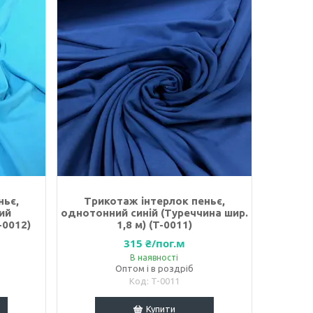
ньє,
Трикотаж інтерлок пеньє,
ий
однотонний синій (Туреччина шир.
-0012)
1,8 м) (T-0011)
315 ₴/пог.м
В наявності
Оптом і в роздріб
T-0011
Купити