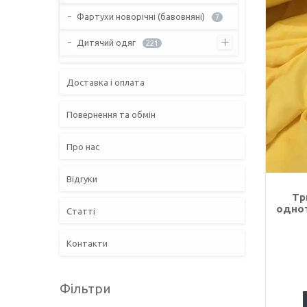
Фартухи новорічні (бавовняні)
7
Дитячий одяг
221
Доставка і оплата
Повернення та обмін
Про нас
Відгуки
Тр
однот
Статті
Контакти
Фільтри