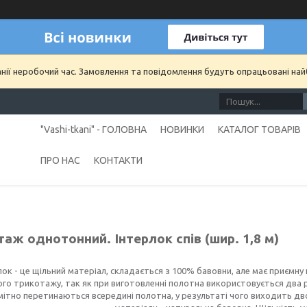
анії неробочий час. Замовлення та повідомлення будуть опрацьовані на
"Vashi-tkani" - ГОЛОВНА
НОВИНКИ
КАТАЛОГ ТОВАРІВ
ПРО НАС
КОНТАКТИ
аж однотонний. Інтерлок спів (шир. 1,8 м)
лок - це щільний матеріал, складається з 100% бавовни, але має приємну
го трикотажу, так як при виготовленні полотна використовується два р
ітно перетинаються всередині полотна, у результаті чого виходить дво