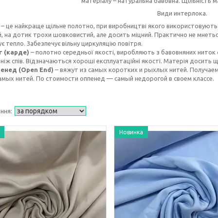
матеріалу – натуральна бавовна. Щільність ма
Види интерлока.
в – це найкраще щільне полотно, при виробництві якого використовують 
, на дотик трохи шовковистий, але досить міцний. Практично не мнеть
є тепло. Забезпечує вільну циркуляцію повітря.
г (карде)
– полотно середньої якості, виробляють з бавовняних ниток 
 ніж спів. Відзначаються хороші експлуатаційні якості. Матерія досить щі
енед (Open End)
– вяжут из самых коротких и рыхлых нитей. Получае
амых нитей. По стоимости оппенед — самый недорогой в своем классе.
Новинка