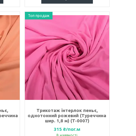
Топ продаж
ньє,
Трикотаж інтерлок пеньє,
реччина
однотонний рожевий (Туреччина
шир. 1,8 м) (T-0007)
315 ₴/пог.м
В наявності