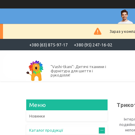
Зараз у комп
+380 (63) 875-97-17
+380 (95) 247-16-02
"Vashi-tkani": Дитячі тканини і
фурнітура для шиття і
рукоділля!
Трикот
Новинки
Інтер
подвійно
непом
Каталог продукції