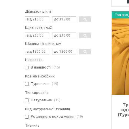
Діапазон цін, ₴
Топ про
Щільність, г/м2
Ширина тканини, мм
Наявність
В наявності
16
Країна виробник
Туреччина
19
Тип сировини
Натуральне
19
Тр
Вид натуральної тканини
од
(Туре
Рослинного походження
19
Тканина