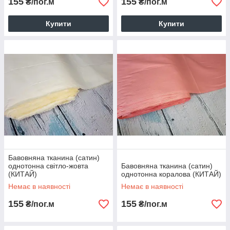
155
155
₴/пог.м
₴/пог.м
Купити
Купити
Бавовняна тканина (сатин)
однотонна світло-жовта
Бавовняна тканина (сатин)
(КИТАЙ)
однотонна коралова (КИТАЙ)
Немає в наявності
Немає в наявності
155
155
₴/пог.м
₴/пог.м