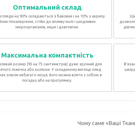
Оптимальний склад
ні пледи на 90% складаються з бавовни і на 10% з акрилу.
Ши
Вони гіпоалергенні, стійкі до впливу молі і шкідливих
дозволя
мікроорганізмів, міцні і довговічні.
дівчи
Максимальна компактність
еликий розмір (95 на 75 сантиметрів) дуже зручний для
В'яза
ячого ліжечка або коляски. У складеному вигляді плед
шкіру
має зовсім небагато місця, його можна взяти з собою в
поїздку або на прогулянку.
Чому саме «Ваші Ткан