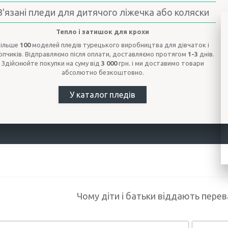
В'язані пледи для дитячого ліжечка або коляски
Тепло і затишок для крохи
Більше
100
моделей пледів турецького виробництва для дівчаток і
опчиків. Відправляємо після оплати, доставляємо протягом
1-3
днів.
Здійснюйте покупки на суму від
3 000
грн. і ми доставимо товари
абсолютно безкоштовно.
У каталог пледів
Чому діти і батьки віддають перев