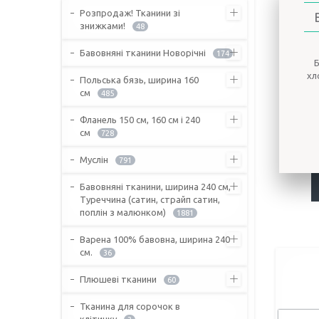
Розпродаж! Тканини зі
знижками!
48
Бавовняні тканини Новорічні
174
хл
Польська бязь, ширина 160
см
485
Фланель 150 см, 160 см і 240
см
728
Муслін
791
Бавовняні тканини, ширина 240 см,
Туреччина (сатин, страйп сатин,
поплін з малюнком)
1881
Варена 100% бавовна, ширина 240
см.
36
Плюшеві тканини
60
Тканина для сорочок в
клітинку