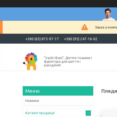
Зараз у комп
+380 (63) 875-97-17
+380 (95) 247-16-02
"Vashi-tkani": Дитячі тканини і
фурнітура для шиття і
рукоділля!
Пледи,
Новинки
Каталог продукції