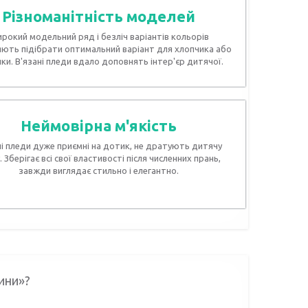
Різноманітність моделей
рокий модельний ряд і безліч варіантів кольорів
ють підібрати оптимальний варіант для хлопчика або
нки. В'язані пледи вдало доповнять інтер'єр дитячої.
Неймовірна м'якість
ні пледи дуже приємні на дотик, не дратують дитячу
. Зберігає всі свої властивості після численних прань,
завжди виглядає стильно і елегантно.
ини»?