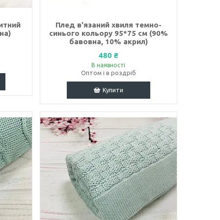
итний
Плед в'язаний хвиля темно-
на)
синього кольору 95*75 см (90%
бавовна, 10% акрил)
480 ₴
В наявності
Оптом і в роздріб
Купити