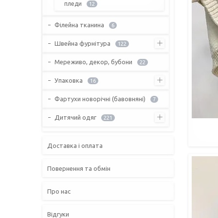
пледи
12
Філейна тканина
6
Швейна фурнітура
122
Мереживо, декор, бубони
22
Упаковка
16
Фартухи новорічні (бавовняні)
7
Дитячий одяг
221
Доставка і оплата
Повернення та обмін
Про нас
Відгуки