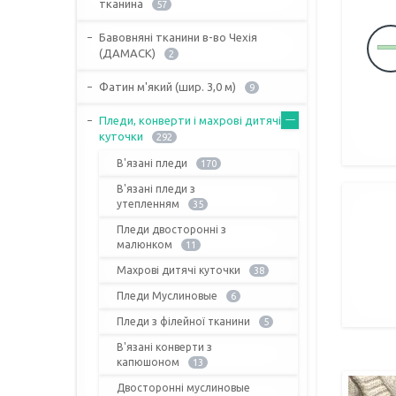
тканина
57
Бавовняні тканини в-во Чехія
(ДАМАСК)
2
Фатин м'який (шир. 3,0 м)
9
Пледи, конверти і махрові дитячі
куточки
292
В'язані пледи
170
В'язані пледи з
утепленням
35
Пледи двосторонні з
малюнком
11
Махрові дитячі куточки
38
Пледи Муслиновые
6
Пледи з філейної тканини
5
В'язані конверти з
капюшоном
13
Двосторонні муслиновые