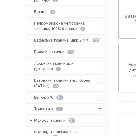
3
Батист
9
В'яза
Непромокаюча мембранна
тканина, 100% бавовна
2
Вафельна тканина (шир.2,4 м)
78
Гумка еластична
15
Лоскутки тканин для
Нев
рукоділля
5
дит
зай
Бавовняні тканини в-во Корея
(САТИН)
58
Велюр х/б
21
Трикотаж
38
Махрові тканини
21
Водовідштовхувальна