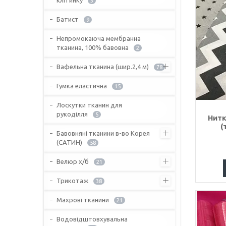
3
Батист
9
Непромокаюча мембранна
тканина, 100% бавовна
2
Вафельна тканина (шир.2,4 м)
78
Гумка еластична
15
Лоскутки тканин для
рукоділля
5
Нитк
(
Бавовняні тканини в-во Корея
(САТИН)
58
Велюр х/б
21
Трикотаж
38
Махрові тканини
21
Водовідштовхувальна