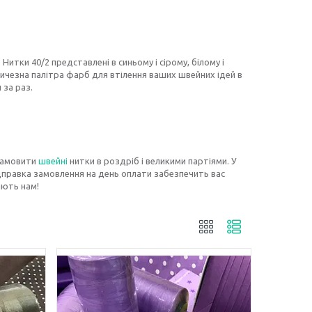
итки 40/2 представлені в синьому і сірому, білому і
ичезна палітра фарб для втілення ваших швейних ідей в
 за раз.
замовити
швейні
нитки в роздріб і великими партіями. У
ідправка замовлення на день оплати забезпечить вас
яють нам!