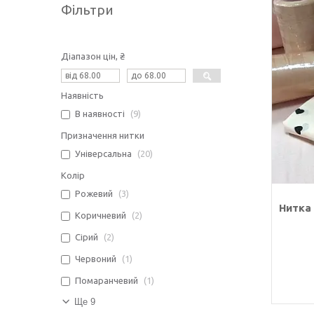
Фільтри
Діапазон цін, ₴
Наявність
В наявності
9
Призначення нитки
Універсальна
20
Колір
Рожевий
3
Нитка 
Коричневий
2
Сірий
2
Червоний
1
Помаранчевий
1
Ще 9