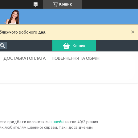
Кошик
йближчого робочого дня.
Кошик
ДОСТАВКА І ОПЛАТА
ПОВЕРНЕННЯ ТА ОБМІН
жете придбати високоякісні
швейні
нитки 40/2 різних
 як любителям швейної справи, так і досвідченим