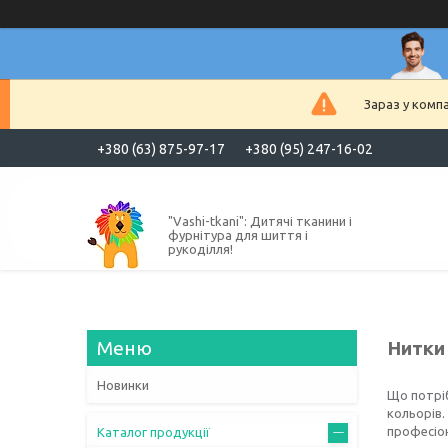
Зараз у комп
+380 (63) 875-97-17
+380 (95) 247-16-02
"Vashi-tkani": Дитячі тканини і
фурнітура для шиття і
рукоділля!
Нитки
Новинки
Що потріб
кольорів.
професіо
Каталог продукції