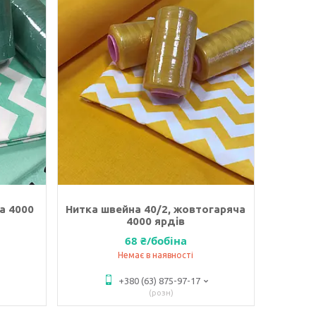
а 4000
Нитка швейна 40/2, жовтогаряча
4000 ярдів
68 ₴/бобіна
Немає в наявності
+380 (63) 875-97-17
розн