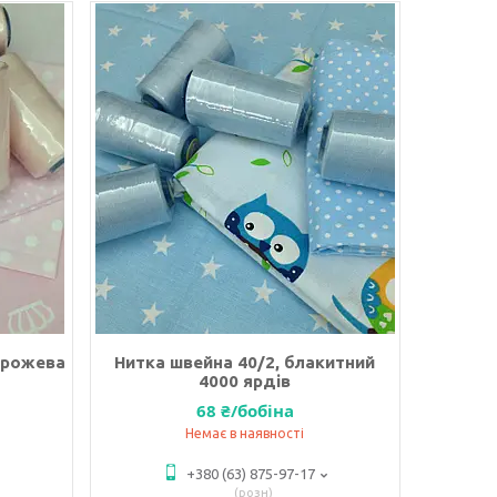
о-рожева
Нитка швейна 40/2, блакитний
4000 ярдів
68 ₴/бобіна
Немає в наявності
+380 (63) 875-97-17
розн