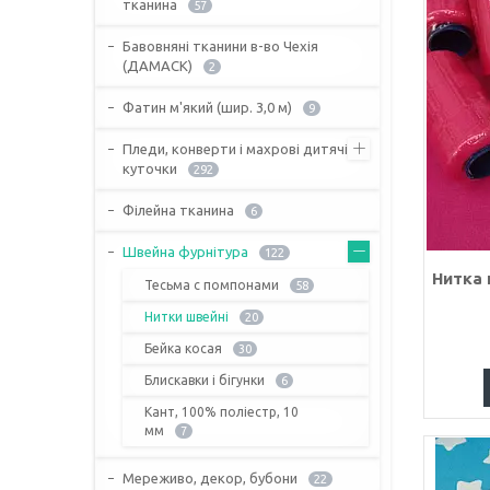
тканина
57
Бавовняні тканини в-во Чехія
(ДАМАСК)
2
Фатин м'який (шир. 3,0 м)
9
Пледи, конверти і махрові дитячі
куточки
292
Філейна тканина
6
Швейна фурнітура
122
Нитка 
Тесьма с помпонами
58
Нитки швейні
20
Бейка косая
30
Блискавки і бігунки
6
Кант, 100% поліестр, 10
мм
7
Мереживо, декор, бубони
22