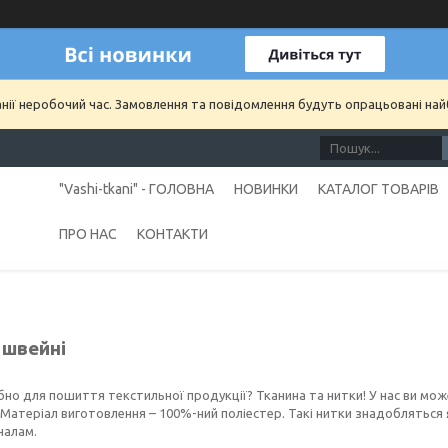
анії неробочий час. Замовлення та повідомлення будуть опрацьовані на
"Vashi-tkani" - ГОЛОВНА
НОВИНКИ
КАТАЛОГ ТОВАРІВ
ПРО НАС
КОНТАКТИ
 швейні
но для пошиття текстильної продукції? Тканина та нитки! У нас ви мо
 Матеріал виготовлення – 100%-ний поліестер. Такі нитки знадобляться
налам.