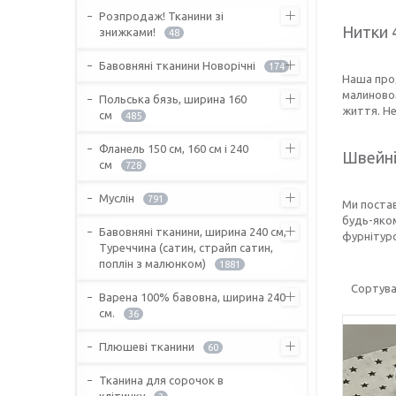
Розпродаж! Тканини зі
Нитки 4
знижками!
48
Бавовняні тканини Новорічні
174
Наша прод
малиновом
Польська бязь, ширина 160
життя. Не
см
485
Фланель 150 см, 160 см і 240
Швейні
см
728
Муслін
791
Ми поста
будь-яком
Бавовняні тканини, ширина 240 см,
фурнітуро
Туреччина (сатин, страйп сатин,
поплін з малюнком)
1881
Варена 100% бавовна, ширина 240
см.
36
Плюшеві тканини
60
Тканина для сорочок в
клітинку