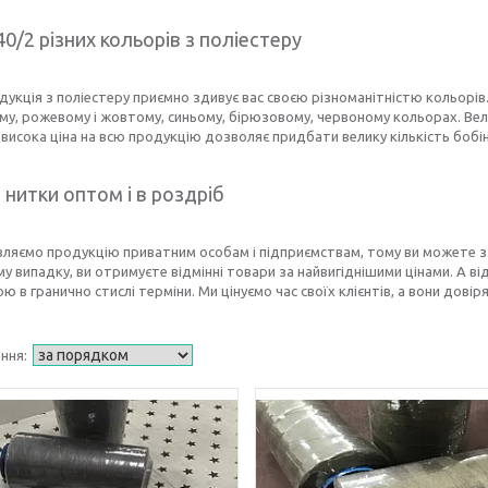
0/2 різних кольорів з поліестеру
укція з поліестеру приємно здивує вас своєю різноманітністю кольорів. Н
у, рожевому і жовтому, синьому, бірюзовому, червоному кольорах. Вел
висока ціна на всю продукцію дозволяє придбати велику кількість бобін
 нитки оптом і в роздріб
вляємо продукцію приватним особам і підприємствам, тому ви можете 
у випадку, ви отримуєте відмінні товари за найвигіднішими цінами. А в
ю в гранично стислі терміни. Ми цінуємо час своїх клієнтів, а вони довір