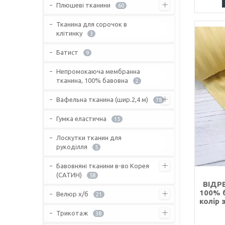
Плюшеві тканини
60
Тканина для сорочок в
клітинку
3
Батист
9
Непромокаюча мембранна
тканина, 100% бавовна
2
Вафельна тканина (шир.2,4 м)
78
Гумка еластична
15
Лоскутки тканин для
рукоділля
5
Бавовняні тканини в-во Корея
(САТИН)
58
ВІДРЕ
100% б
Велюр х/б
21
колір 
Трикотаж
38