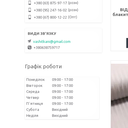
розн
+380 (63) 875-97-17
ВІД
розн
+380 (95) 247-16-02
блакит
Опт
+380 (67) 800-12-22
vashitkani@gmail.com
+380638759717
Графік роботи
Понеділок
09:00
17:00
Вівторок
09:00
17:00
Середа
09:00
17:00
Четвер
09:00
17:00
Пʼятниця
09:00
17:00
Субота
Вихідний
Неділя
Вихідний