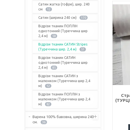
Сатин жатка (гофре), шир. 240
см
12
Сатин (ширина 240 см)
170
Відрізи тканин ПОПЛІН
однотонний (Туреччина шир
2,4 м)
58
Відрізи тканин САТИН Stripes
(Туреччина шир. 2,4 м)
51
Відрізи тканин САТИН
однотонний (Туреччина шир
2,4 м)
85
Відрізи тканин САТИН з
малюнком (Туреччина шир 2,4
м)
12
Відрізи тканин ПОПЛІН з
Стр
малюнком (Туреччина шир 2,4
(ТУРЦІ
м)
82
Варена 100% бавовна, ширина 240
см.
36