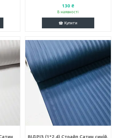
130 ₴
В наявності
Купити
 Сатин
ВІДРІЗ (1*2,4) Страйп Сатин синій,