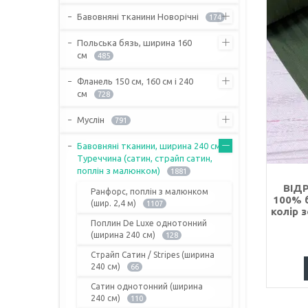
Бавовняні тканини Новорічні
174
Польська бязь, ширина 160
см
485
Фланель 150 см, 160 см і 240
см
728
Муслін
791
Бавовняні тканини, ширина 240 см,
Туреччина (сатин, страйп сатин,
поплін з малюнком)
1881
ВІДР
Ранфорс, поплін з малюнком
100% б
(шир. 2,4 м)
1107
колір 
Поплин De Luxe однотонний
(ширина 240 см)
128
Страйп Сатин / Stripes (ширина
240 см)
66
Сатин однотонний (ширина
240 см)
110