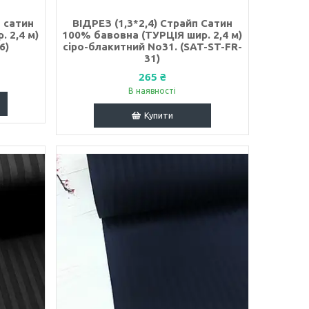
п сатин
ВІДРЕЗ (1,3*2,4) Страйп Сатин
 2,4 м)
100% бавовна (ТУРЦІЯ шир. 2,4 м)
6)
сіро-блакитний No31. (SAT-ST-FR-
31)
265 ₴
В наявності
Купити