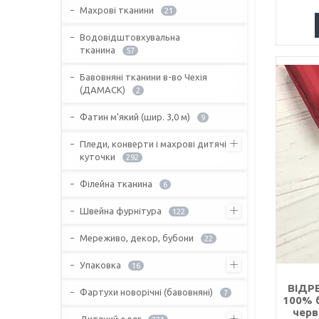
Махрові тканини
21
Водовідштовхувальна
тканина
57
Бавовняні тканини в-во Чехія
(ДАМАСК)
2
Фатин м'який (шир. 3,0 м)
9
Пледи, конверти і махрові дитячі
куточки
292
Філейна тканина
6
Швейна фурнітура
122
Мереживо, декор, бубони
22
Упаковка
16
ВІДРЕ
Фартухи новорічні (бавовняні)
7
100% б
черв
Дитячий одяг