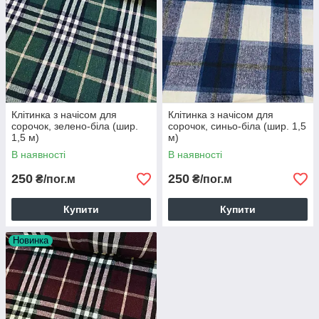
Клітинка з начісом для
Клітинка з начісом для
сорочок, зелено-біла (шир.
сорочок, синьо-біла (шир. 1,5
1,5 м)
м)
В наявності
В наявності
250
250
₴/пог.м
₴/пог.м
Купити
Купити
Новинка