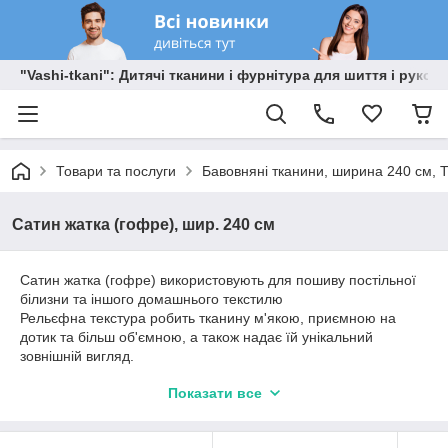
"Vashi-tkani": Дитячі тканини і фурнітура для шиття і рукоді
Товари та послуги
Бавовняні тканини, ширина 240 см, Т
Сатин жатка (гофре), шир. 240 см
Сатин жатка (гофре) використовують для пошиву постільної
білизни та іншого домашнього текстилю
Рельєфна текстура робить тканину м'якою, приємною на
дотик та більш об'ємною, а також надає їй унікальний
зовнішній вигляд.
Сатин не потребує прасування та довго зберігає свій
Показати все
розкішний вигляд після прання.
Склад: 100% бавовна.
Щільність: 130 г/м2.