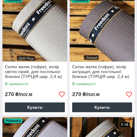
Новинка
Новинка
Сатин жатка (гофре), колір
Сатин жатка (гофре), колір
світло-сірий, для постільної
антрацит, для постільної
білизни (ТУРЦІЯ шир. 2,4 м)
білизни (ТУРЦІЯ шир. 2,4 м)
(SAT-FR-F46)
(SAT-FR-F48)
В наявності
В наявності
270
270
₴/пог.м
₴/пог.м
Купити
Купити
Новинка