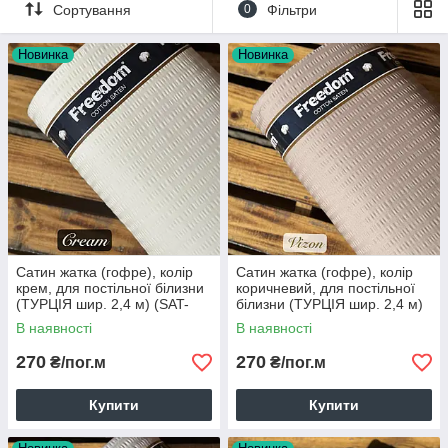
Ширина: 240 см.
Сортування
0
Фільтри
Новинка
Новинка
Сатин жатка (гофре), колір
Сатин жатка (гофре), колір
крем, для постільної білизни
коричневий, для постільної
(ТУРЦІЯ шир. 2,4 м) (SAT-
білизни (ТУРЦІЯ шир. 2,4 м)
FR-F2)
(SAT-FR-F29)
В наявності
В наявності
270
270
₴/пог.м
₴/пог.м
Купити
Купити