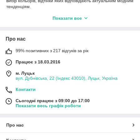
вибір кольорів, відтінки яких відповідають актуальним модним
тенденціям.
Головним атрибутом плюшевої тканини Minky є тиснення у
Показати все
формі опуклих точок. Завдяки цьому, готовий домашній
текстиль або м'які іграшки виглядають незвично і
оригінально.
Про нас
Плюш Minky для іграшок і домашнього
99% позитивних з 217 відгуків за рік
текстилю
Працює з 18.03.2016
м. Луцьк
Домашня атмосфера наповнена особливою теплотою, якщо
вул. Дубнівська, 22 (Індекс 43010), Луцьк, Україна
інтер'єр буде прикрашений виробом з плюшу Minky. Тканина
складається з 100% поліестерового мікроволокна, яке
Контакти
неймовірно приємно на дотик. Довжина ворсу 2 мм, ширина
полотнища 160 див. Гіпоалергенний склад тканини як не
Сьогодні працює з 09:00 до 17:00
Показати весь графік роботи
можна краще підходить для створення дитячого текстилю,
іграшок, предметів декору.
Про нас
Як замовити плюшеві тканини?