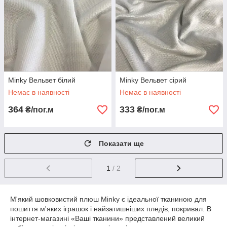
Minky Вельвет білий
Minky Вельвет сірий
Немає в наявності
Немає в наявності
364
333
₴/пог.м
₴/пог.м
Показати ще
1
/ 2
М'який шовковистий плюш Minky є ідеальної тканиною для
пошиття м'яких іграшок і найзатишніших пледів, покривал. В
інтернет-магазині «Ваші тканини» представлений великий