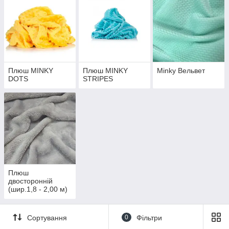
вибір колірних рішень. Всі тканини в наявності,
відправляємо в день оплати. Доставка в
подарунок при умові купівлі на суму від
3 000
грн.
До асортименту тканин
Плюш MINKY
Плюш MINKY
Minky Вельвет
DOTS
STRIPES
Плюш
двосторонній
(шир.1,8 - 2,00 м)
Сортування
0
Фільтри
Головні особливості плюшу