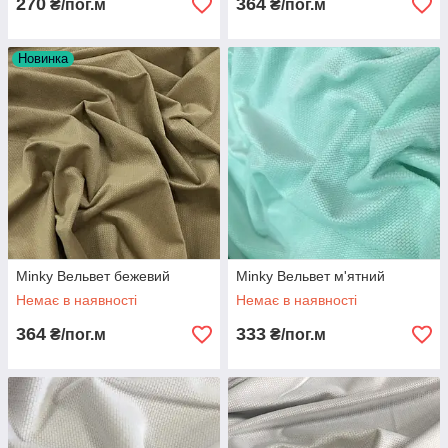
270
364
₴/пог.м
₴/пог.м
Новинка
Minky Вельвет бежевий
Minky Вельвет м'ятний
Немає в наявності
Немає в наявності
364
333
₴/пог.м
₴/пог.м