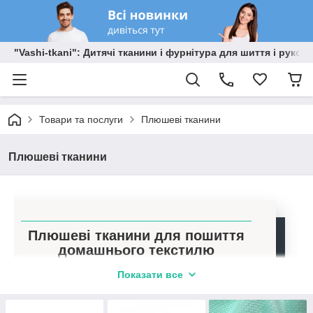
"Vashi-tkani": Дитячі тканини і фурнітура для шиття і рукоді
Товари та послуги
Плюшеві тканини
Плюшеві тканини
Плюшеві тканини для пошиття
домашнього текстилю
Показати все
М'який і пухнастий матеріал від виробників з
світовим ім'ям
Близько
300
видів плюшу в асортименті великий