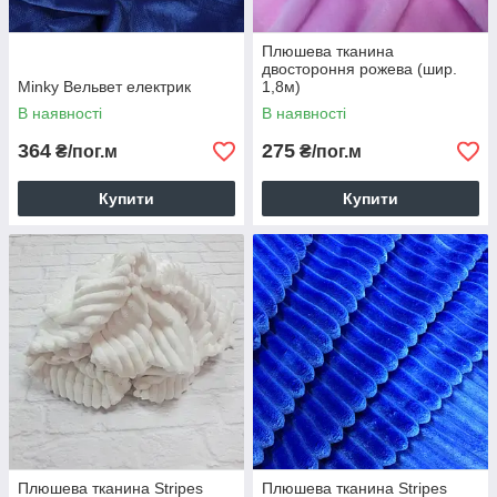
Плюш — мабуть, самий затишний
матеріал
Плюшева тканина
двостороння рожева (шир.
Тканини світових виробників за помірними цінами
Minky Вельвет електрик
1,8м)
В наявності
В наявності
Поспішайте придбати плюшеві тканини оптом або
здійснити вдалу оптову покупку. Звертайтеся до наших
364
275
₴/пог.м
₴/пог.м
консультантів!
Купити
Купити
Плюшева тканина Stripes
Плюшева тканина Stripes