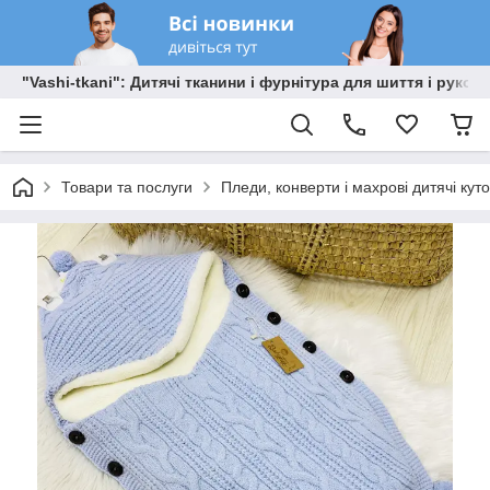
"Vashi-tkani": Дитячі тканини і фурнітура для шиття і рукоді
Товари та послуги
Пледи, конверти і махрові дитячі кут