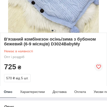
В'язаний комбінезон осінь/зима з бубоном
бежевий (6-9 місяців) D3024BabyMy
Немає в наявності
Опт і роздріб
725
₴
570 ₴
від 5 шт.
Опис
Характеристики
Доставка
Оплата
Умови п
Опис