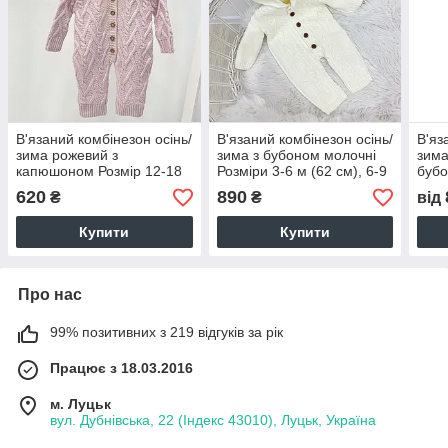
В'язаний комбінезон осінь/
В'язаний комбінезон осінь/
В'яз
зима рожевий з
зима з бубоном молочні
зима
капюшоном Розмір 12-18
Розміри 3-6 м (62 см), 6-9
бубо
міс.
м (68 см), 9-12 м (74 см)
см),
620
890
₴
₴
від
(74 
Купити
Купити
Про нас
99% позитивних з 219 відгуків за рік
Працює з 18.03.2016
м. Луцьк
вул. Дубнівська, 22 (Індекс 43010), Луцьк, Україна