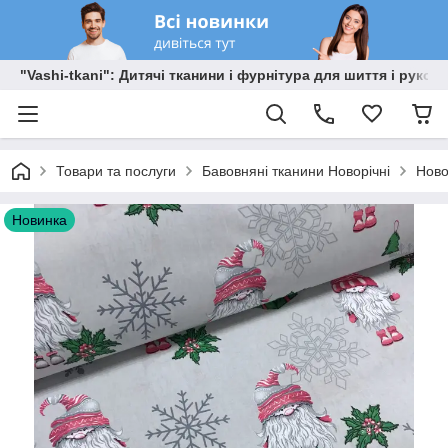
"Vashi-tkani": Дитячі тканини і фурнітура для шиття і рукоді
Товари та послуги
Бавовняні тканини Новорічні
Ново
Новинка