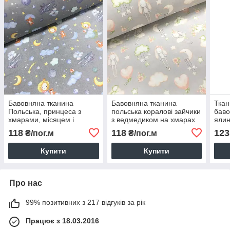
Бавовняна тканина
Бавовняна тканина
Ткан
Польська, принцеса з
польська коралові зайчики
баво
хмарами, місяцем і
з ведмедиком на хмарах
ялин
місяцем на сірому (0384)
на сірому (0094)
біло
118
118
123
₴/пог.м
₴/пог.м
Купити
Купити
Про нас
99% позитивних з 217 відгуків за рік
Працює з 18.03.2016