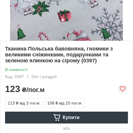
Тканина Польська бавовняна, гномики з
великими сніжинками, подарунками та
зеленою ялинкою на сірому (0397)
В наявності
Код: 0397
Опт і роздріб
123
₴/пог.м
113 ₴
від 3 пог.м
108 ₴
від 10 пог.м
Купити
або