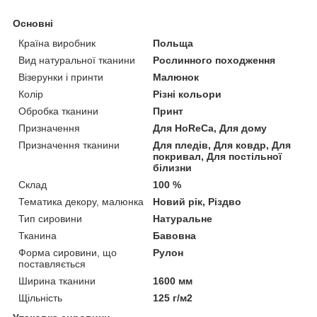
Основні
Країна виробник
Польща
Вид натуральної тканини
Рослинного походження
Візерунки і принти
Малюнок
Колір
Різні кольори
Обробка тканини
Принт
Призначення
Для HoReCa, Для дому
Призначення тканини
Для пледів, Для ковдр, Для
покривал, Для постільної
білизни
Склад
100 %
Тематика декору, малюнка
Новий рік, Різдво
Тип сировини
Натуральне
Тканина
Бавовна
Форма сировини, що
Рулон
поставляється
Ширина тканини
1600 мм
Щільність
125 г/м2