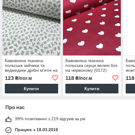
Бавовняна тканина
Бавовняна тканина
Баво
польська зайчики та
польська серця великі білі
поль
ведмедики дрібні м'ятні на
на червоному (0172)
жовт
білому (0055)
біло
123
118
118
₴/пог.м
₴/пог.м
Купити
Купити
Про нас
99% позитивних з 219 відгуків за рік
Працює з 18.03.2016