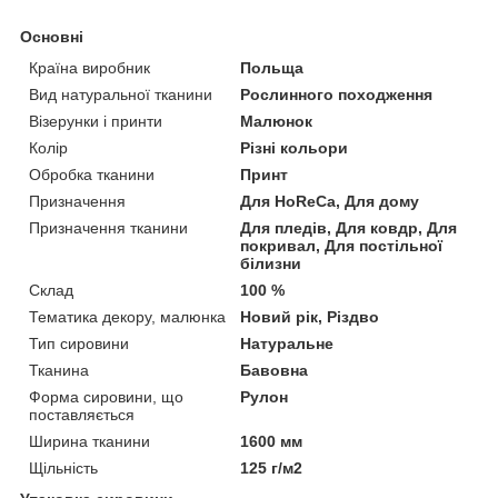
Основні
Країна виробник
Польща
Вид натуральної тканини
Рослинного походження
Візерунки і принти
Малюнок
Колір
Різні кольори
Обробка тканини
Принт
Призначення
Для HoReCa, Для дому
Призначення тканини
Для пледів, Для ковдр, Для
покривал, Для постільної
білизни
Склад
100 %
Тематика декору, малюнка
Новий рік, Різдво
Тип сировини
Натуральне
Тканина
Бавовна
Форма сировини, що
Рулон
поставляється
Ширина тканини
1600 мм
Щільність
125 г/м2