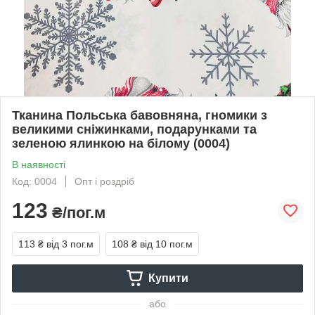
Тканина Польська бавовняна, гномики з
великими сніжинками, подарунками та
зеленою ялинкою на білому (0004)
В наявності
Код: 0004
Опт і роздріб
123
₴/пог.м
113 ₴
від 3 пог.м
108 ₴
від 10 пог.м
Купити
або