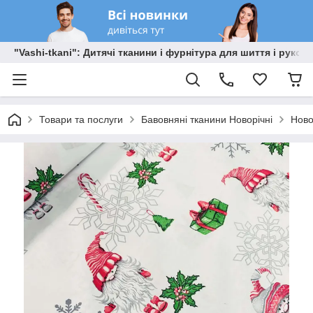
"Vashi-tkani": Дитячі тканини і фурнітура для шиття і рукоді
Товари та послуги
Бавовняні тканини Новорічні
Ново