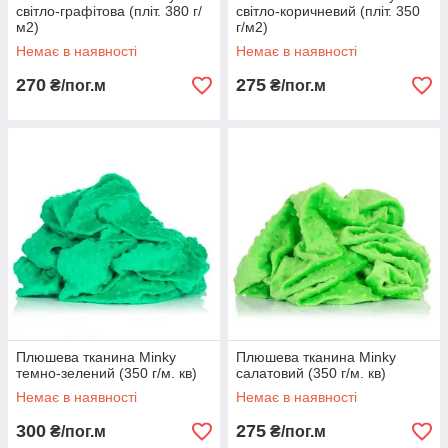
світло-графітова (пліт. 380 г/
світло-коричневий (пліт. 350
м2)
г/м2)
Немає в наявності
Немає в наявності
270
275
₴/пог.м
₴/пог.м
Плюшева тканина Minky
Плюшева тканина Minky
темно-зелений (350 г/м. кв)
салатовий (350 г/м. кв)
Немає в наявності
Немає в наявності
300
275
₴/пог.м
₴/пог.м