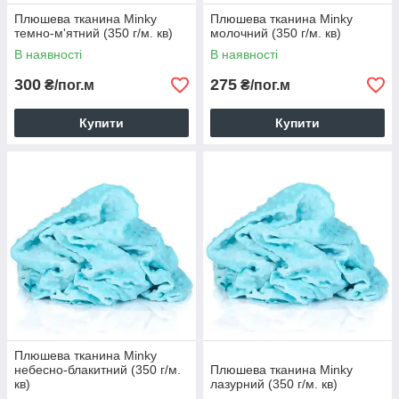
Плюшева тканина Minky
Плюшева тканина Minky
темно-м'ятний (350 г/м. кв)
молочний (350 г/м. кв)
В наявності
В наявності
300
275
₴/пог.м
₴/пог.м
Купити
Купити
Плюшева тканина Minky
небесно-блакитний (350 г/м.
Плюшева тканина Minky
кв)
лазурний (350 г/м. кв)