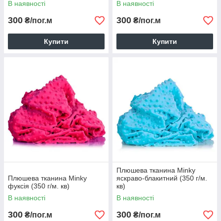
В наявності
В наявності
300
300
₴/пог.м
₴/пог.м
Купити
Купити
Плюшева тканина Minky
Плюшева тканина Minky
яскраво-блакитний (350 г/м.
фуксія (350 г/м. кв)
кв)
В наявності
В наявності
300
300
₴/пог.м
₴/пог.м