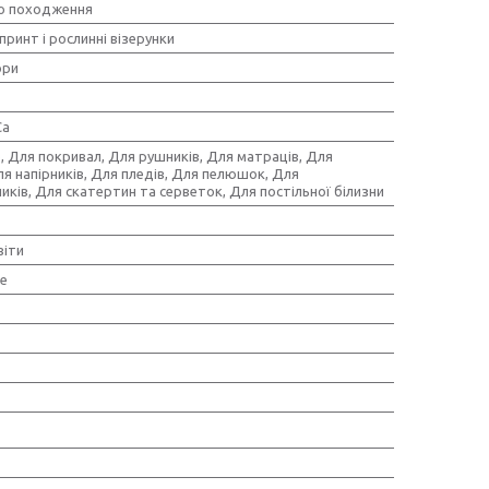
о походження
принт і рослинні візерунки
ори
Ca
, Для покривал, Для рушників, Для матраців, Для
ля напірників, Для пледів, Для пелюшок, Для
ків, Для скатертин та серветок, Для постільної білизни
віти
е