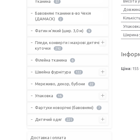
Висота 
тканина
57
Довжина
Бавовняні тканини в-во Чехія
Кількіст
(ДАМАСК)
2
Упаковк
Фатин м'який (шир. 3,0 м)
9
Ширина 
Пледи, конверти і махрові дитячі
куточки
292
Інформ
Філейна тканина
6
Ціна:
155 
Швейна фурнітура
122
Мереживо, декор, бубони
22
Упаковка
16
Фартухи новорічні (бавовняні)
7
Дитячий одяг
221
Доставка і оплата