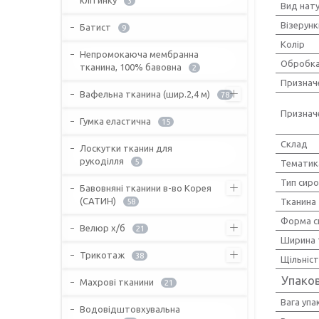
3
Вид нат
Візерунк
Батист
9
Колір
Непромокаюча мембранна
Обробка
тканина, 100% бавовна
2
Признач
Вафельна тканина (шир.2,4 м)
78
Признач
Гумка еластична
15
Склад
Лоскутки тканин для
рукоділля
5
Тематик
Тип сир
Бавовняні тканини в-во Корея
(САТИН)
Тканина
58
Форма с
Велюр х/б
21
Ширина 
Трикотаж
38
Щільніс
Упако
Махрові тканини
21
Вага упа
Водовідштовхувальна