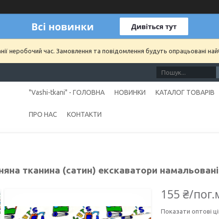
анії неробочий час. Замовлення та повідомлення будуть опрацьовані на
"Vashi-tkani" - ГОЛОВНА
НОВИНКИ
КАТАЛОГ ТОВАРІВ
ПРО НАС
КОНТАКТИ
няна тканина (сатин) екскаватори намальован
155 ₴/пог.
Показати оптові ці