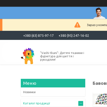
Зараз у комп
+380 (63) 875-97-17
+380 (95) 247-16-02
"Vashi-tkani": Дитячі тканини і
фурнітура для шиття і
рукоділля!
Бавов
Новинки
Каталог продукції