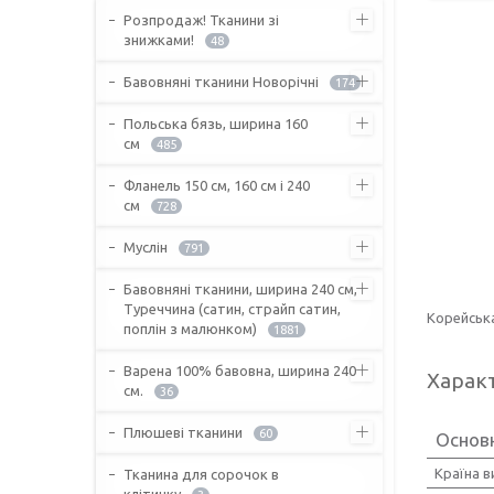
Розпродаж! Тканини зі
знижками!
48
Бавовняні тканини Новорічні
174
Польська бязь, ширина 160
см
485
Фланель 150 см, 160 см і 240
см
728
Муслін
791
Бавовняні тканини, ширина 240 см,
Туреччина (сатин, страйп сатин,
Корейська
поплін з малюнком)
1881
Варена 100% бавовна, ширина 240
Харак
см.
36
Плюшеві тканини
60
Основ
Країна 
Тканина для сорочок в
клітинку