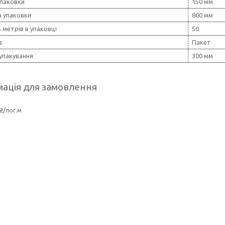
упаковки
150 мм
 упаковки
800 мм
ь метрів в упаковці
50
а
Пакет
упакування
300 мм
ація для замовлення
₴/пог.м