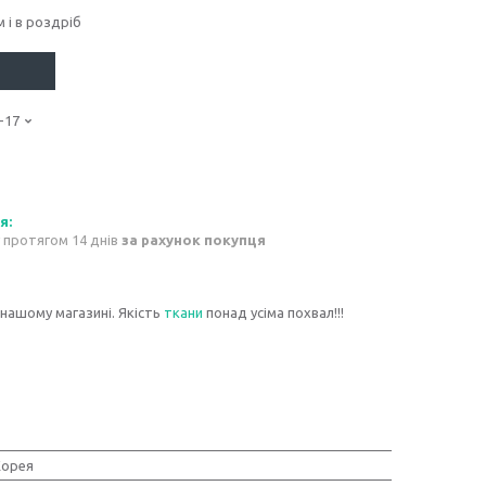
 і в роздріб
-17
 протягом 14 днів
за рахунок покупця
 нашому магазині. Якість
ткани
понад усіма похвал!!!
Корея