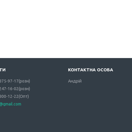
 875-97-17
розн
Андрій
 247-16-02
розн
 800-12-22
Опт
i@gmail.com