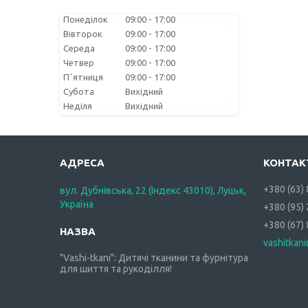
Понеділок
09:00
17:00
Вівторок
09:00
17:00
Середа
09:00
17:00
Четвер
09:00
17:00
Пʼятниця
09:00
17:00
Субота
Вихідний
Неділя
Вихідний
+380 (63)
вул. Дубнівська, 22 (Індекс 43010), Луцьк,
Україна
+380 (95)
+380 (67)
vashitkan
"Vashi-tkani": Дитячі тканини та фурнітура
для шиття та рукоділля!