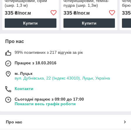
чотиришаровий, сірий
чотиришаровий, темна-
чоти
(шир. 1,3 м)
пудра (шир. 1,3м)
бірю
(MS-
335
335
335
₴/пог.м
₴/пог.м
Купити
Купити
Про нас
99% позитивних з 217 відгуків за рік
Працює з 18.03.2016
м. Луцьк
вул. Дубнівська, 22 (Індекс 43010), Луцьк, Україна
Контакти
Сьогодні працює з 09:00 до 17:00
Показати весь графік роботи
Про нас