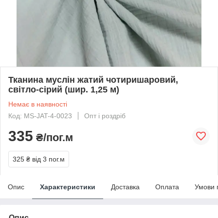
Тканина муслін жатий чотиришаровий,
світло-сірий (шир. 1,25 м)
Немає в наявності
Код: MS-JAT-4-0023
Опт і роздріб
335
₴/пог.м
325 ₴
від 3 пог.м
Опис
Характеристики
Доставка
Оплата
Умови 
Опис