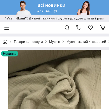
"Vashi-tkani": Дитячі тканини і фурнітура для шиття і рукоді
Товари та послуги
Муслін
Муслін жатий 4-шаровий
Новинка