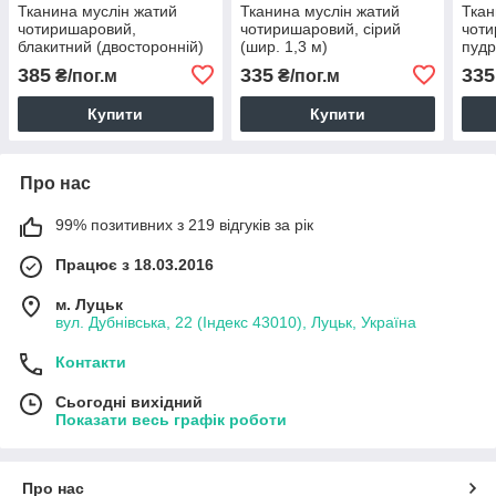
Тканина муслін жатий
Тканина муслін жатий
Ткан
чотиришаровий,
чотиришаровий, сірий
чоти
блакитний (двосторонній)
(шир. 1,3 м)
пудр
(шир. 1,7м) (MS-JAT-4-
385
335
335
₴/пог.м
₴/пог.м
0003)
Купити
Купити
Про нас
99% позитивних з 219 відгуків за рік
Працює з 18.03.2016
м. Луцьк
вул. Дубнівська, 22 (Індекс 43010), Луцьк, Україна
Контакти
Сьогодні вихідний
Показати весь графік роботи
Про нас