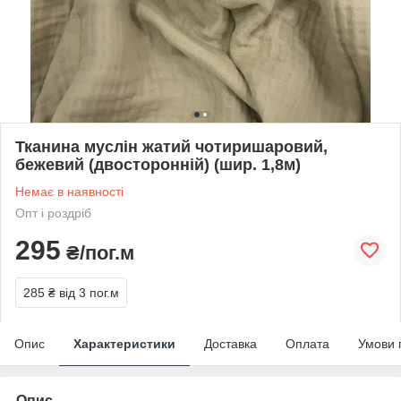
Тканина муслін жатий чотиришаровий,
бежевий (двосторонній) (шир. 1,8м)
Немає в наявності
Опт і роздріб
295
₴/пог.м
285 ₴
від 3 пог.м
Опис
Характеристики
Доставка
Оплата
Умови 
Опис