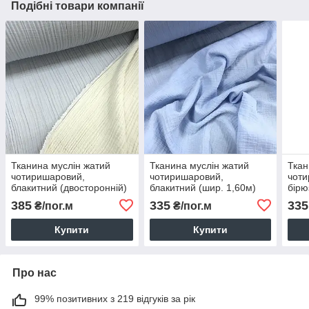
Подібні товари компанії
Тканина муслін жатий
Тканина муслін жатий
Ткан
чотиришаровий,
чотиришаровий,
чоти
блакитний (двосторонній)
блакитний (шир. 1,60м)
бірю
(шир. 1,7м) (MS-JAT-4-
(MS-JAT-4-0034)
(MS-
385
335
335
₴/пог.м
₴/пог.м
0003)
Купити
Купити
Про нас
99% позитивних з 219 відгуків за рік