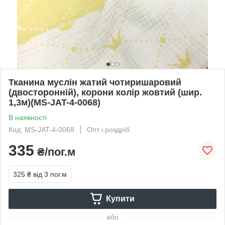
Тканина муслін жатий чотиришаровий
(двосторонній), корони колір жовтий (шир.
1,3м)(MS-JAT-4-0068)
В наявності
Код: MS-JAT-4-0068
Опт і роздріб
335
₴/пог.м
325 ₴
від 3 пог.м
Купити
або