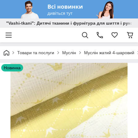
"Vashi-tkani": Дитячі тканини і фурнітура для шиття і рукоді
Товари та послуги
Муслін
Муслін жатий 4-шаровий
Новинка