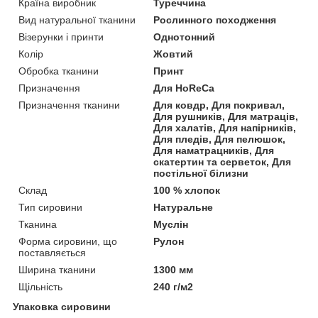
Країна виробник
Туреччина
Вид натуральної тканини
Рослинного походження
Візерунки і принти
Однотонний
Колір
Жовтий
Обробка тканини
Принт
Призначення
Для HoReCa
Призначення тканини
Для ковдр, Для покривал,
Для рушників, Для матраців,
Для халатів, Для напірників,
Для пледів, Для пелюшок,
Для наматрацників, Для
скатертин та серветок, Для
постільної білизни
Склад
100 % хлопок
Тип сировини
Натуральне
Тканина
Муслін
Форма сировини, що
Рулон
поставляється
Ширина тканини
1300 мм
Щільність
240 г/м2
Упаковка сировини