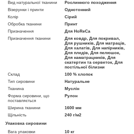
Вид натуральної тканини
Рослинного походження
Візерунки і принти
Однотонний
Колір
Сірий
Обробка тканини
Принт
Призначення
Для HoReCa
Призначення тканини
Для ковдр, Для покривал,
Для рушників, Для матраців,
Для халатів, Для напірників,
Для пледів, Для пелюшок,
Для наматрацників, Для
скатертин та серветок, Для
постільної білизни
Склад
100 % хлопок
Тип сировини
Натуральне
Тканина
Муслін
Форма сировини, що
Рулон
поставляється
Ширина тканини
1600 мм
Щільність
240 г/м2
Упаковка сировини
Вага упаковки
10 кг