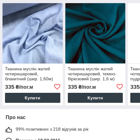
Тканина муслін жатий
Тканина муслін жатий
Ткан
чотиришаровий,
чотиришаровий, темно-
чоти
блакитний (шир. 1,60м)
бірюзовий (шир. 1,6 м)
пудр
(MS-JAT-4-0034)
(MS-JAT-4-0015)
335
335
335
₴/пог.м
₴/пог.м
Купити
Купити
Про нас
99% позитивних з 218 відгуків за рік