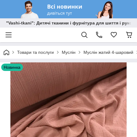
"Vashi-tkani": Дитячі тканини і фурнітура для шиття і рукоді
Товари та послуги
Муслін
Муслін жатий 4-шаровий
Новинка