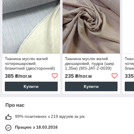
Тканина муслін жатий
Тканина муслін жатий
Ткан
чотиришаровий,
двошаровий, пудра (шир.
чоти
блакитний (двосторонній)
1,35м) (MS-JAT-2-0039)
блак
(шир. 1,7м) (MS-JAT-4-
(MS-
385
235
335
₴/пог.м
₴/пог.м
0003)
Купити
Купити
Про нас
99% позитивних з 219 відгуків за рік
Працює з 18.03.2016