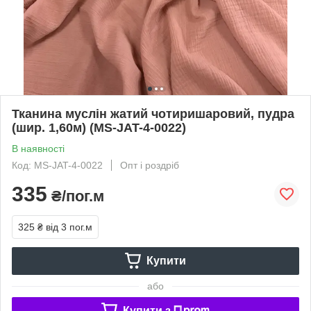
Тканина муслін жатий чотиришаровий, пудра
(шир. 1,60м) (MS-JAT-4-0022)
В наявності
Код: MS-JAT-4-0022
Опт і роздріб
335
₴/пог.м
325 ₴
від 3 пог.м
Купити
або
Купити з