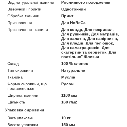
Вид натуральної тканини
Рослинного походження
Візерунки і принти
Однотонний
Обробка тканини
Принт
Призначення
Для HoReCa
Призначення тканини
Для ковдр, Для покривал,
Для рушників, Для матраців,
Для халатів, Для напірників,
Для пледів, Для пелюшок,
Для наматрацників, Для
скатертин та серветок, Для
постільної білизни
Склад
100 % хлопок
Тип сировини
Натуральне
Тканина
Муслін
Форма сировини, що
Рулон
поставляється
Ширина тканини
1100 мм
Щільність
160 г/м2
Упаковка сировини
Вага упаковки
10 кг
Висота упаковки
150 мм