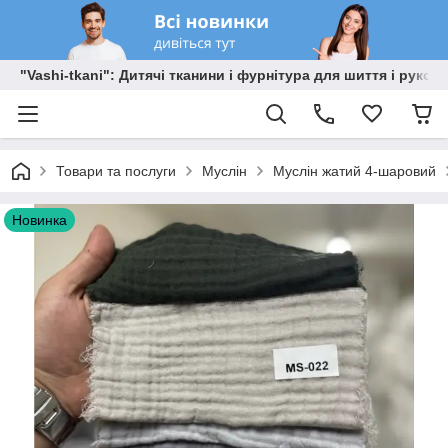
"Vashi-tkani": Дитячі тканини і фурнітура для шиття і рукоді
Товари та послуги
Муслін
Муслін жатий 4-шаровий
Новинка