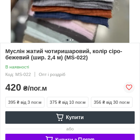
Муслін жатий чотиришаровий, колір сіро-
бежевий (шир. 2,4 м) (MS-022)
В наявності
Код: MS-022
Опт і роздріб
420
₴/пог.м
395 ₴
від 3 пог.м
375 ₴
від 10 пог.м
356 ₴
від 30 пог.м
Купити
або
Купити з