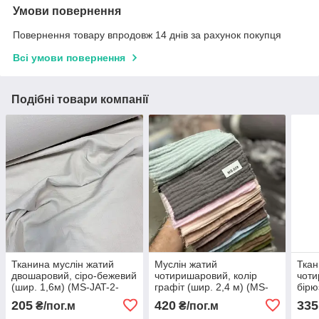
Умови повернення
Повернення товару впродовж 14 днів за рахунок покупця
Всі умови повернення
Подібні товари компанії
Тканина муслін жатий
Муслін жатий
Ткан
двошаровий, сіро-бежевий
чотиришаровий, колір
чоти
(шир. 1,6м) (MS-JAT-2-
графіт (шир. 2,4 м) (MS-
бірю
0024)
008)
(MS-
205
420
335
₴/пог.м
₴/пог.м