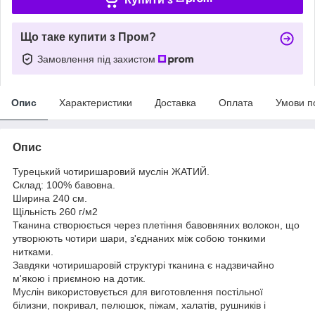
Що таке купити з Пром?
Замовлення під захистом
Опис
Характеристики
Доставка
Оплата
Умови п
Опис
Турецький чотиришаровий муслін ЖАТИЙ.
Склад: 100% бавовна.
Ширина 240 см.
Щільність 260 г/м2
Тканина створюється через плетіння бавовняних волокон, що
утворюють чотири шари, з'єднаних між собою тонкими
нитками.
Завдяки чотиришаровій структурі тканина є надзвичайно
м'якою і приємною на дотик.
Муслін використовується для виготовлення постільної
білизни, покривал, пелюшок, піжам, халатів, рушників і