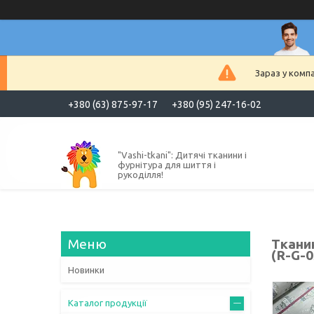
Зараз у комп
+380 (63) 875-97-17
+380 (95) 247-16-02
"Vashi-tkani": Дитячі тканини і
фурнітура для шиття і
рукоділля!
Тканин
(R-G-0
Новинки
Каталог продукції