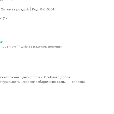
Оптом і в роздріб
Код:
R-G-0504
-17
 протягом 14 днів
за рахунок покупця
ижних речей ручної роботи. Особливо добре
атуральність і яскраве забарвлення тканин — головна