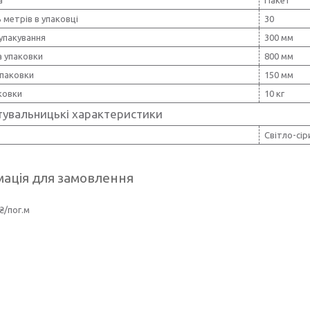
ь метрів в упаковці
30
упакування
300 мм
 упаковки
800 мм
упаковки
150 мм
ковки
10 кг
тувальницькі характеристики
Світло-сір
ація для замовлення
₴/пог.м