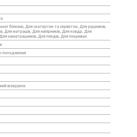
Ca
ьної білизни, Для скатертин та серветок, Для рушників,
в, Для матраців, Для напірників, Для ковдр, Для
Для наматрацників, Для пледів, Для покривал
е
о походження
ний візерунок