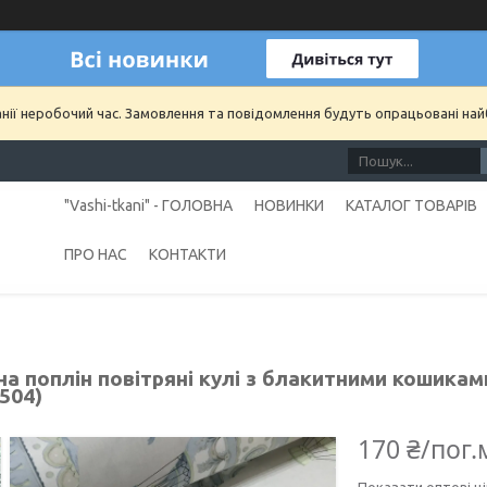
анії неробочий час. Замовлення та повідомлення будуть опрацьовані на
"Vashi-tkani" - ГОЛОВНА
НОВИНКИ
КАТАЛОГ ТОВАРІВ
ПРО НАС
КОНТАКТИ
а поплін повітряні кулі з блакитними кошиками
504)
170 ₴/пог.
Показати оптові ці