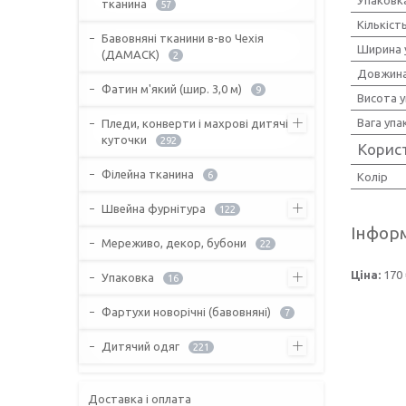
тканина
57
Кількіст
Бавовняні тканини в-во Чехія
Ширина 
(ДАМАСК)
2
Довжина
Фатин м'який (шир. 3,0 м)
9
Висота 
Вага упа
Пледи, конверти і махрові дитячі
куточки
292
Корис
Філейна тканина
6
Колір
Швейна фурнітура
122
Інформ
Мереживо, декор, бубони
22
Ціна:
170 
Упаковка
16
Фартухи новорічні (бавовняні)
7
Дитячий одяг
221
Доставка і оплата