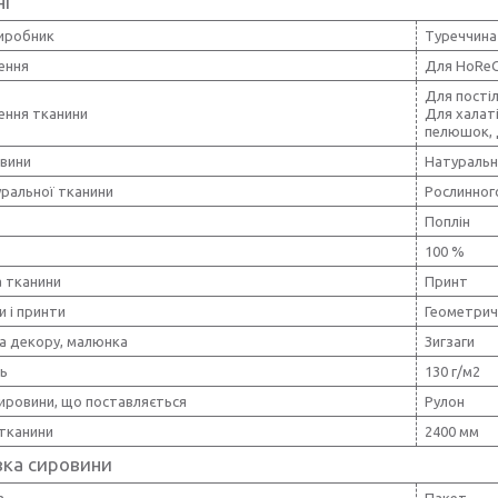
ні
виробник
Туреччина
ення
Для HoRe
Для постіл
ення тканини
Для халаті
пелюшок, 
овини
Натуральн
уральної тканини
Рослинног
Поплін
100 %
 тканини
Принт
и і принти
Геометрич
а декору, малюнка
Зигзаги
ть
130 г/м2
ировини, що поставляється
Рулон
тканини
2400 мм
вка сировини
а
Пакет