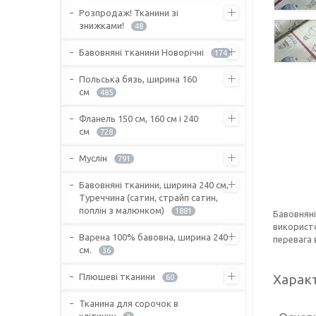
Розпродаж! Тканини зі
знижками!
48
Бавовняні тканини Новорічні
174
Польська бязь, ширина 160
см
485
Фланель 150 см, 160 см і 240
см
728
Муслін
791
Бавовняні тканини, ширина 240 см,
Туреччина (сатин, страйп сатин,
поплін з малюнком)
1881
Бавовняні
використо
Варена 100% бавовна, ширина 240
перевага 
см.
36
Плюшеві тканини
Харак
60
Тканина для сорочок в
клітинку