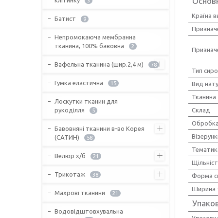
Основ
3
Країна 
Батист
9
Признач
Непромокаюча мембранна
тканина, 100% бавовна
2
Признач
Вафельна тканина (шир.2,4 м)
78
Тип сир
Гумка еластична
15
Вид нат
Тканина
Лоскутки тканин для
рукоділля
Склад
5
Обробка
Бавовняні тканини в-во Корея
Візерунк
(САТИН)
58
Тематик
Велюр х/б
21
Щільніс
Трикотаж
38
Форма с
Ширина 
Махрові тканини
21
Упако
Водовідштовхувальна
Упаковк