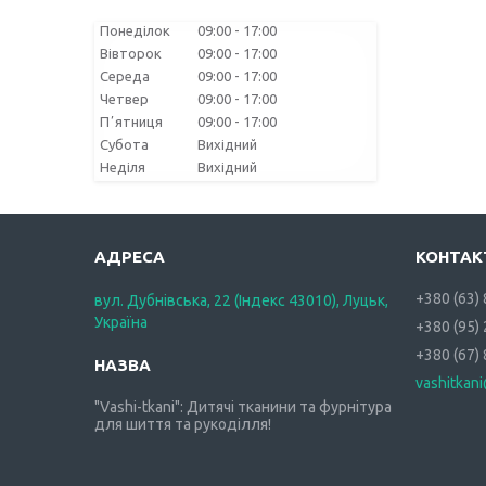
Понеділок
09:00
17:00
Вівторок
09:00
17:00
Середа
09:00
17:00
Четвер
09:00
17:00
Пʼятниця
09:00
17:00
Субота
Вихідний
Неділя
Вихідний
+380 (63)
вул. Дубнівська, 22 (Індекс 43010), Луцьк,
Україна
+380 (95)
+380 (67)
vashitkan
"Vashi-tkani": Дитячі тканини та фурнітура
для шиття та рукоділля!