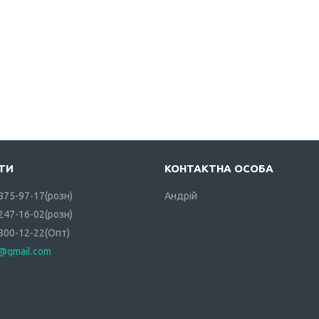
 875-97-17
розн
Андрій
 247-16-02
розн
 800-12-22
Опт
i@gmail.com