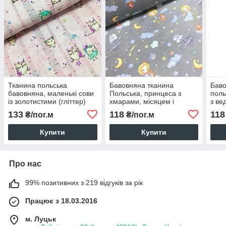
Тканина польська
Бавовняна тканина
Баво
бавовняна, маленькі сови
Польська, принцеса з
поль
із золотистими (гліттер)
хмарами, місяцем і
з ве
зірочками на світло-
місяцем на сірому (0384)
на с
133
118
118
₴/пог.м
₴/пог.м
рожевому (0081)
Купити
Купити
Про нас
99% позитивних з 219 відгуків за рік
Працює з 18.03.2016
м. Луцьк