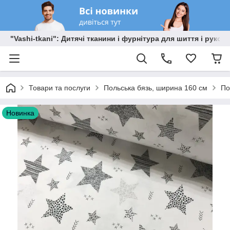
"Vashi-tkani": Дитячі тканини і фурнітура для шиття і рукоді
Товари та послуги
Польська бязь, ширина 160 см
По
Новинка