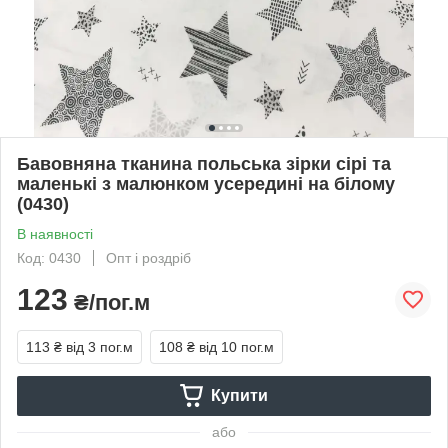
Бавовняна тканина польська зірки сірі та
маленькі з малюнком усередині на білому
(0430)
В наявності
Код: 0430
Опт і роздріб
123
₴/пог.м
113 ₴
від 3 пог.м
108 ₴
від 10 пог.м
Купити
або