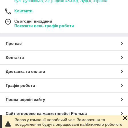
вул. Дубнівська, 22 (Індекс 43010), Луцьк, Україна
Контакти
Сьогодні вихідний
Показати весь графік роботи
Про нас
Контакти
Доставка та оплата
Графік роботи
Повна версія сайту
Сайт створено на маркетплейсі
Prom.ua
Зараз у компанії неробочий час. Замовлення та
повідомлення будуть опрацьовані найближчого робочого
Політика конфіденційності