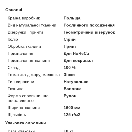
Основні
Країна виробник
Польща
Вид натуральної тканини
Рослинного походження
Візерунки і принти
Геометричний візерунок
Колір
Сірий
Обробка тканини
Принт
Призначення
Для HoReCa
Призначення тканини
Для покривал
Склад
100 %
Тематика декору, малюнка
Зірки
Тип сировини
Натуральне
Тканина
Бавовна
Форма сировини, що
Рулон
поставляється
Ширина тканини
1600 мм
Щільність
125 г/м2
Упаковка сировини
Вага упаковки
10 кг