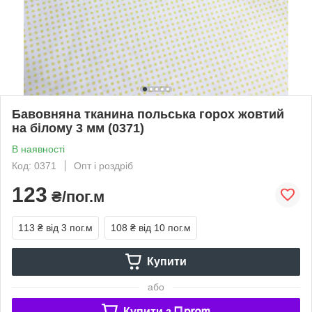
Бавовняна тканина польська горох жовтий
на білому 3 мм (0371)
В наявності
Код: 0371
Опт і роздріб
123
₴/пог.м
113 ₴
від 3 пог.м
108 ₴
від 10 пог.м
Купити
або
Купити з