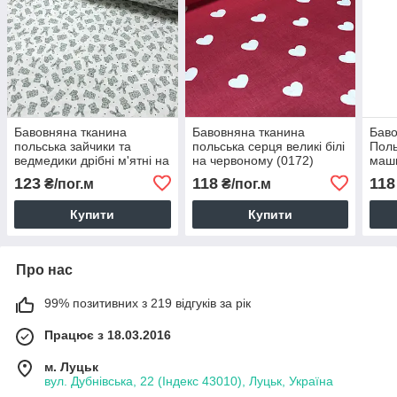
Бавовняна тканина
Бавовняна тканина
Баво
польська зайчики та
польська серця великі білі
Поль
ведмедики дрібні м'ятні на
на червоному (0172)
маши
білому (0055)
бірю
123
118
118
₴/пог.м
₴/пог.м
(026
Купити
Купити
Про нас
99% позитивних з 219 відгуків за рік
Працює з 18.03.2016
м. Луцьк
вул. Дубнівська, 22 (Індекс 43010), Луцьк, Україна