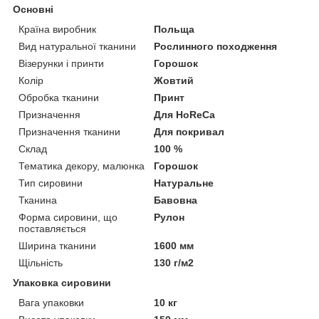
Основні
Країна виробник
Польща
Вид натуральної тканини
Рослинного походження
Візерунки і принти
Горошок
Колір
Жовтий
Обробка тканини
Принт
Призначення
Для HoReCa
Призначення тканини
Для покривал
Склад
100 %
Тематика декору, малюнка
Горошок
Тип сировини
Натуральне
Тканина
Бавовна
Форма сировини, що
Рулон
поставляється
Ширина тканини
1600 мм
Щільність
130 г/м2
Упаковка сировини
Вага упаковки
10 кг