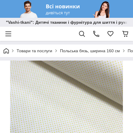
"Vashi-tkani": Дитячі тканини і фурнітура для шиття і рукоді
Товари та послуги
Польська бязь, ширина 160 см
По