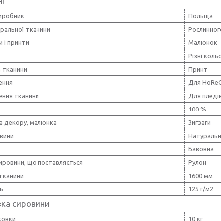
ні
виробник
Польща
уральної тканини
Рослинног
и і принти
Малюнок
Різні коль
 тканини
Принт
ення
Для HoReC
ення тканини
Для пледів
100 %
а декору, малюнка
Зигзаги
овини
Натуральн
Бавовна
ировини, що поставляється
Рулон
тканини
1600 мм
ть
125 г/м2
вка сировини
ковки
10 кг