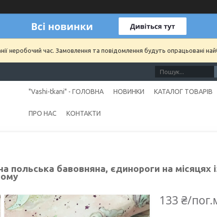
анії неробочий час. Замовлення та повідомлення будуть опрацьовані на
"Vashi-tkani" - ГОЛОВНА
НОВИНКИ
КАТАЛОГ ТОВАРІВ
ПРО НАС
КОНТАКТИ
а польська бавовняна, єдинороги на місяцях і
вому
133 ₴/пог.