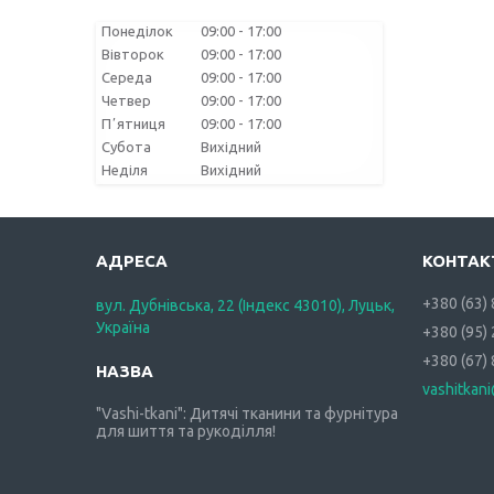
Понеділок
09:00
17:00
Вівторок
09:00
17:00
Середа
09:00
17:00
Четвер
09:00
17:00
Пʼятниця
09:00
17:00
Субота
Вихідний
Неділя
Вихідний
+380 (63)
вул. Дубнівська, 22 (Індекс 43010), Луцьк,
Україна
+380 (95)
+380 (67)
vashitkan
"Vashi-tkani": Дитячі тканини та фурнітура
для шиття та рукоділля!