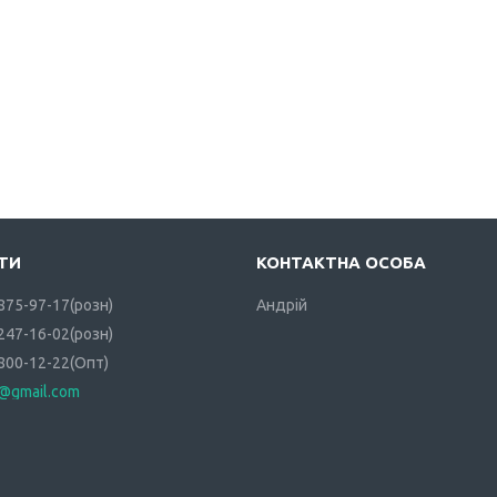
 875-97-17
розн
Андрій
 247-16-02
розн
 800-12-22
Опт
i@gmail.com