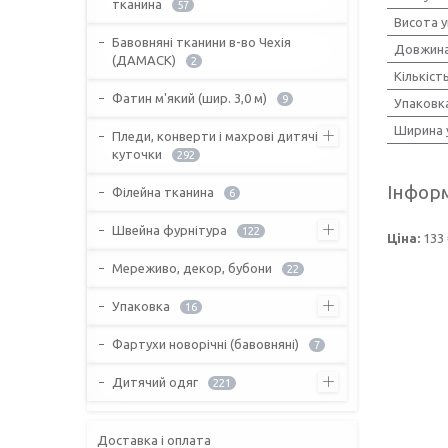
тканина
57
Висота 
Бавовняні тканини в-во Чехія
Довжина
(ДАМАСК)
2
Кількіст
Фатин м'який (шир. 3,0 м)
9
Упаковк
Ширина 
Пледи, конверти і махрові дитячі
куточки
292
Інформ
Філейна тканина
6
Швейна фурнітура
122
Ціна:
133 
Мереживо, декор, бубони
22
Упаковка
16
Фартухи новорічні (бавовняні)
7
Дитячий одяг
221
Доставка і оплата