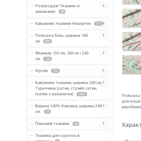
Розпродаж! Тканини зі
знижками!
48
Бавовняні тканини Новорічні
174
Польська бязь, ширина 160
см
485
Фланель 150 см, 160 см і 240
см
728
Муслін
791
Бавовняні тканини, ширина 240 см,
Туреччина (сатин, страйп сатин,
поплін з малюнком)
1881
Польська
для пошит
Варена 100% бавовна, ширина 240
виробникі
см.
36
Плюшеві тканини
Харак
60
Тканина для сорочок в
клітинку