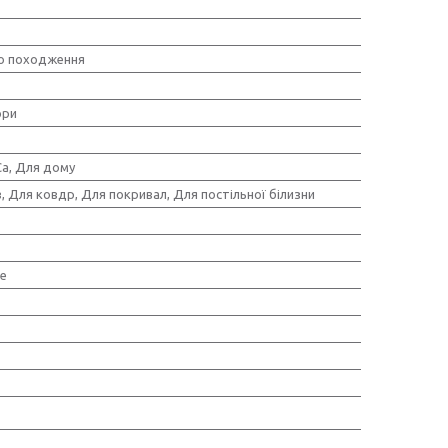
о походження
ори
a, Для дому
, Для ковдр, Для покривал, Для постільної білизни
е