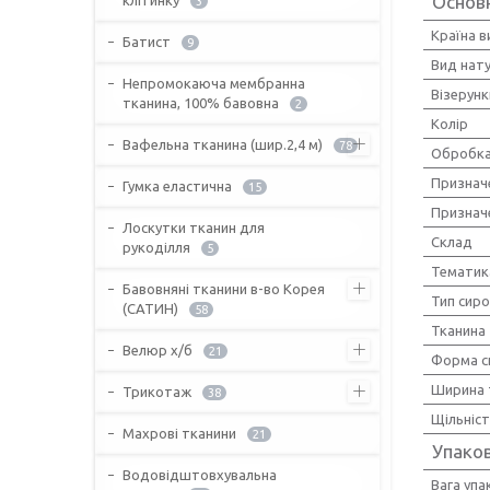
Основ
3
Країна 
Батист
9
Вид нат
Непромокаюча мембранна
Візерунк
тканина, 100% бавовна
2
Колір
Вафельна тканина (шир.2,4 м)
78
Обробка
Признач
Гумка еластична
15
Признач
Лоскутки тканин для
Склад
рукоділля
5
Тематик
Бавовняні тканини в-во Корея
Тип сир
(САТИН)
58
Тканина
Велюр х/б
21
Форма с
Ширина 
Трикотаж
38
Щільніс
Махрові тканини
21
Упако
Водовідштовхувальна
Вага упа