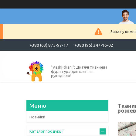
Зараз у комп
+380 (63) 875-97-17
+380 (95) 247-16-02
"Vashi-tkani": Дитячі тканини і
фурнітура для шиття і
рукоділля!
Тканин
роже
Новинки
Каталог продукції