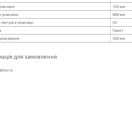
упаковки
150 мм
 упаковки
800 мм
ь метрів в упаковці
50
а
Пакет
упакування
300 мм
ація для замовлення
₴/пог.м