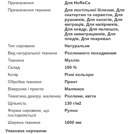
Призначення
Для HoReCa
Призначення тканини
Для постільної білизни, Для
скатертин та серветок, Для
рушників, Для халатів, Для
матраців, Для напірників,
Для ковдр, Для пелюшок,
Для наматрацників, Для
пледів, Для покривал
Тип сировини
Натуральне
Вид натуральної тканини
Рослинного походження
Тканина
Муслін
Склад
100 %
Колір
Різні кольори
Обробка тканини
Принт
Візерунки і принти
Малюнок
Тематика декору, малюнка
Рослини, квіти
Щільність
130 г/м2
Форма сировини, що
Рулон
поставляється
Ширина тканини
1600 мм
Упаковка сировини