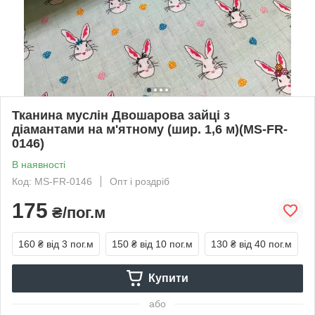
Тканина муслін Двошарова зайці з
діамантами на м'ятному (шир. 1,6 м)(MS-FR-
0146)
В наявності
Код: MS-FR-0146
Опт і роздріб
175
₴/пог.м
160 ₴
від 3 пог.м
150 ₴
від 10 пог.м
130 ₴
від 40 пог.м
Купити
або