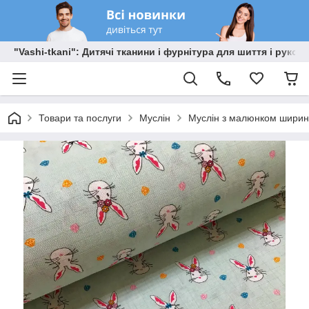
"Vashi-tkani": Дитячі тканини і фурнітура для шиття і рукоді
Товари та послуги
Муслін
Муслін з малюнком ширино