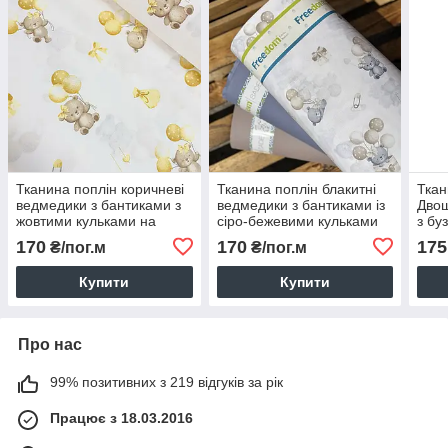
Тканина поплін коричневі
Тканина поплін блакитні
Ткан
ведмедики з бантиками з
ведмедики з бантиками із
Двош
жовтими кульками на
сіро-бежевими кульками
з бу
білому (ТУРЦІЯ шир. 2,4
на білому (ТУРЦІЯ шир.
м'ят
170
170
175
₴/пог.м
₴/пог.м
м) (R-FR-0867)
2,4 м) (R-FR-0865)
(MS-
Купити
Купити
Про нас
99% позитивних з 219 відгуків за рік
Працює з 18.03.2016