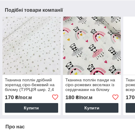
Подібні товари компанії
Тканина поплін дрібний
Тканина поплін панди на
Ткан
зорепад сіро-бежевий на
сіро-рожевих веселках із
роже
білому (ТУРЦІЯ шир. 2,4
сердечками на білому
всер
м) (R-FR-0838)
(ТУРЦІЯ шир. 2,4 м ) (R-
(ТУР
170
180
170
₴/пог.м
₴/пог.м
SAB-0301)
FR-0
Купити
Купити
Про нас