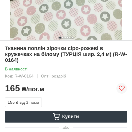
Тканина поплін зірочки сіро-рожеві в
кружечках на білому (ТУРЦІЯ шир. 2,4 м) (R-W-
0164)
В наявності
Код: R-W-0164
Опт і роздріб
165
₴/пог.м
155 ₴
від 3 пог.м
Купити
або