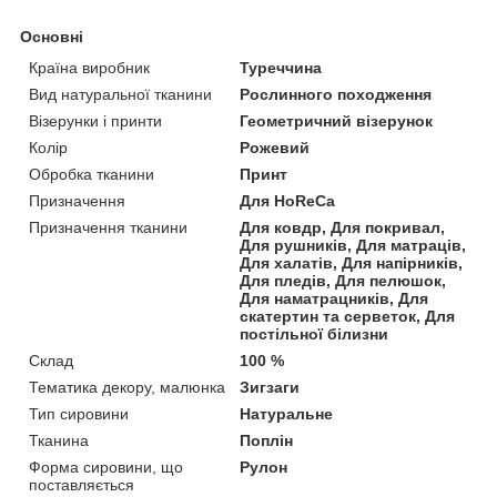
Основні
Країна виробник
Туреччина
Вид натуральної тканини
Рослинного походження
Візерунки і принти
Геометричний візерунок
Колір
Рожевий
Обробка тканини
Принт
Призначення
Для HoReCa
Призначення тканини
Для ковдр, Для покривал,
Для рушників, Для матраців,
Для халатів, Для напірників,
Для пледів, Для пелюшок,
Для наматрацників, Для
скатертин та серветок, Для
постільної білизни
Склад
100 %
Тематика декору, малюнка
Зигзаги
Тип сировини
Натуральне
Тканина
Поплін
Форма сировини, що
Рулон
поставляється