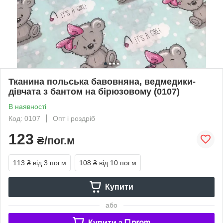
Тканина польська бавовняна, ведмедики-
дівчата з бантом на бірюзовому (0107)
В наявності
Код: 0107
Опт і роздріб
123
₴/пог.м
113 ₴
від 3 пог.м
108 ₴
від 10 пог.м
Купити
або
Купити з