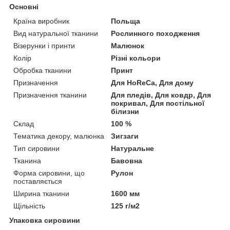
Основні
Країна виробник
Польща
Вид натуральної тканини
Рослинного походження
Візерунки і принти
Малюнок
Колір
Різні кольори
Обробка тканини
Принт
Призначення
Для HoReCa, Для дому
Призначення тканини
Для пледів, Для ковдр, Для
покривал, Для постільної
білизни
Склад
100 %
Тематика декору, малюнка
Зигзаги
Тип сировини
Натуральне
Тканина
Бавовна
Форма сировини, що
Рулон
поставляється
Ширина тканини
1600 мм
Щільність
125 г/м2
Упаковка сировини