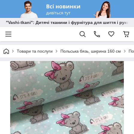
"Vashi-tkani": Дитячі тканини і фурнітура для шиття і рукоді
Товари та послуги
Польська бязь, ширина 160 см
По