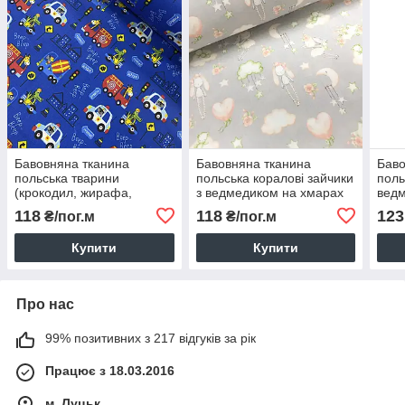
Бавовняна тканина
Бавовняна тканина
Баво
польська тварини
польська коралові зайчики
поль
(крокодил, жирафа,
з ведмедиком на хмарах
ведм
ведмедик і носоріг) у
на сірому (0094)
біло
118
118
123
₴/пог.м
₴/пог.м
машинках на синьому
(0545)
Купити
Купити
Про нас
99% позитивних з 217 відгуків за рік
Працює з 18.03.2016
м. Луцьк