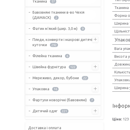
тканина
57
Тканина
Бавовняні тканини в-во Чехія
Форма с
(ДАМАСК)
2
Ширина 
Фатин м'який (шир. 3,0 м)
9
Щільніс
Упако
Пледи, конверти і махрові дитячі
куточки
292
Вага упа
Філейна тканина
6
Висота 
Довжина
Швейна фурнітура
122
Кількіст
Мереживо, декор, бубони
22
Упаковк
Ширина 
Упаковка
16
Фартухи новорічні (бавовняні)
7
Інформ
Дитячий одяг
221
Ціна:
123 
Доставка і оплата