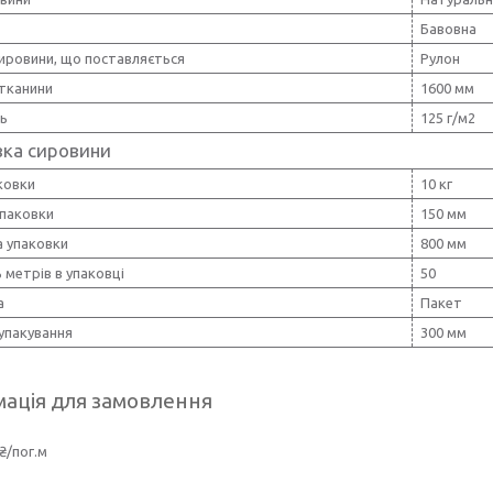
Бавовна
ировини, що поставляється
Рулон
тканини
1600 мм
ть
125 г/м2
вка сировини
ковки
10 кг
упаковки
150 мм
 упаковки
800 мм
ь метрів в упаковці
50
а
Пакет
упакування
300 мм
ація для замовлення
₴/пог.м