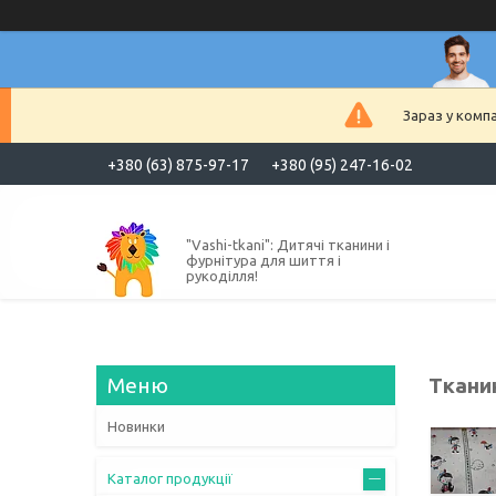
Зараз у комп
+380 (63) 875-97-17
+380 (95) 247-16-02
"Vashi-tkani": Дитячі тканини і
фурнітура для шиття і
рукоділля!
Тканин
Новинки
Каталог продукції