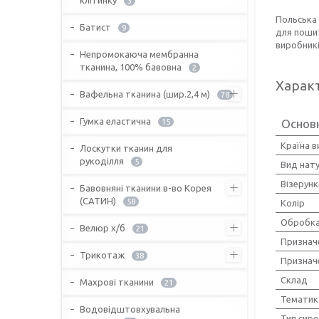
3
Польська
Батист
9
для пошит
виробникі
Непромокаюча мембранна
тканина, 100% бавовна
2
Харак
Вафельна тканина (шир.2,4 м)
78
Гумка еластична
Основ
15
Країна 
Лоскутки тканин для
рукоділля
5
Вид нат
Візерунк
Бавовняні тканини в-во Корея
(САТИН)
58
Колір
Обробка
Велюр х/б
21
Признач
Трикотаж
38
Признач
Склад
Махрові тканини
21
Тематик
Водовідштовхувальна
Тип сир