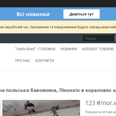
анії неробочий час. Замовлення та повідомлення будуть опрацьовані на
"Vashi-tkani" - ГОЛОВНА
НОВИНКИ
КАТАЛОГ ТОВАРІВ
ПРО НАС
КОНТАКТИ
а польська бавовняна, Піноккіо в коралових ш
123 ₴/пог.
Показати оптові ці