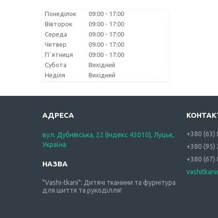
Понеділок
09:00
17:00
Вівторок
09:00
17:00
Середа
09:00
17:00
Четвер
09:00
17:00
Пʼятниця
09:00
17:00
Субота
Вихідний
Неділя
Вихідний
+380 (63)
вул. Дубнівська, 22 (Індекс 43010), Луцьк,
Україна
+380 (95)
+380 (67)
vashitkan
"Vashi-tkani": Дитячі тканини та фурнітура
для шиття та рукоділля!