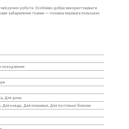
чей ручної роботи. Особливо добре використовувати
скраве забарвлення тканин — головна перевага польських
о походження
ори
a, Для дому
, Для ковдр, Для покривал, Для постільної білизни
е