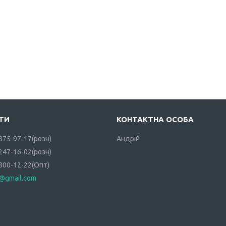
 875-97-17
розн
Андрій
 247-16-02
розн
 800-12-22
Опт
i@gmail.com