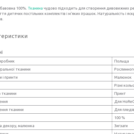
 бавовна 100%.
Тканина
чудово підходить для створення дивовижних ре
тя дитячих постільних комплектів і м'яких іграшок. Натуральність і я
в.
теристики
ні
виробник
Польща
уральної тканини
Рослинног
и і принти
Малюнок
Різні коль
 тканини
Принт
ення
Для HoReC
ення тканини
Для пледів
100 %
а декору, малюнка
Зигзаги
овини
Натуральн