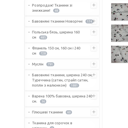
Розпродаж! Тканини зі
знижками!
48
Бавовняні тканини Новорічні
174
Польська бязь, ширина 160
см
485
Фланель 150 см, 160 см і 240
см
728
Муслін
791
Бавовняні тканини, ширина 240 см,
Туреччина (сатин, страйп сатин,
поплін з малюнком)
1881
Варена 100% бавовна, ширина 240
см.
36
Плюшеві тканини
60
Тканина для сорочок в
клітинку