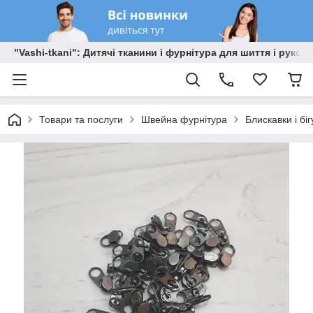
"Vashi-tkani": Дитячі тканини і фурнітура для шиття і рукоді
Товари та послуги
Швейна фурнітура
Блискавки і бі