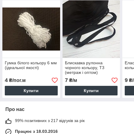
Гумка білого кольору 6 мм
Блискавка рулонна
Елас
(ідеальної якості)
чорного кольору, Т3
коль
(метраж і оптом)
4
7
9
₴/пог.м
₴/м
₴/
Купити
Купити
Про нас
99% позитивних з 217 відгуків за рік
Працює з 18.03.2016