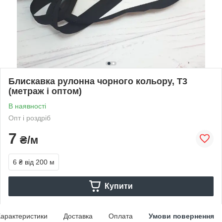
Блискавка рулонна чорного кольору, Т3
(метраж і оптом)
В наявності
Опт і роздріб
7
₴/м
6 ₴
від 200 м
Купити
арактеристики
Доставка
Оплата
Умови повернення