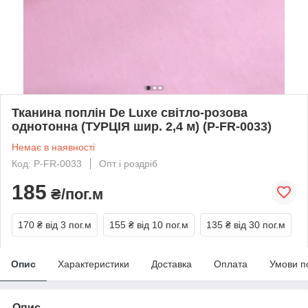
Тканина поплін De Luxe світло-розова
однотонна (ТУРЦІЯ шир. 2,4 м) (P-FR-0033)
Немає в наявності
Код: P-FR-0033
Опт і роздріб
185
₴/пог.м
170 ₴
від 3 пог.м
155 ₴
від 10 пог.м
135 ₴
від 30 пог.м
Опис
Характеристики
Доставка
Оплата
Умови п
Опис