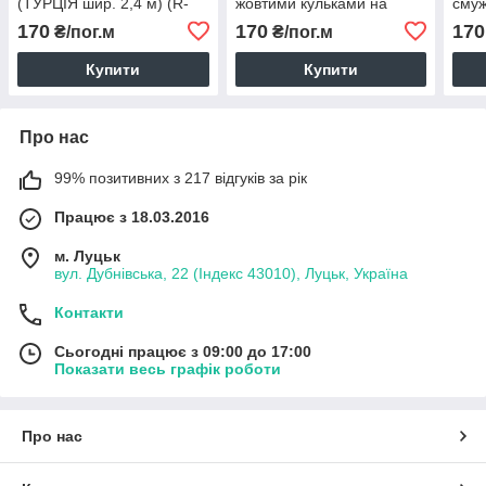
(ТУРЦІЯ шир. 2,4 м) (R-
жовтими кульками на
смуж
FR-0730)
білому (ТУРЦІЯ шир. 2,4
м) (
170
170
170
₴/пог.м
₴/пог.м
м) (R-FR-0867)
Купити
Купити
Про нас
99% позитивних з 217 відгуків за рік
Працює з 18.03.2016
м. Луцьк
вул. Дубнівська, 22 (Індекс 43010), Луцьк, Україна
Контакти
Сьогодні працює з 09:00 до 17:00
Показати весь графік роботи
Про нас