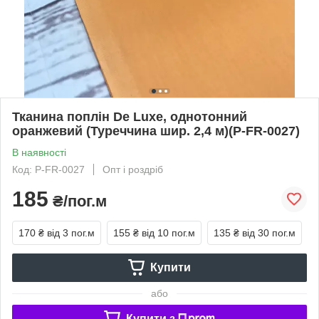
Тканина поплін De Luxe, однотонний
оранжевий (Туреччина шир. 2,4 м)(P-FR-0027)
В наявності
Код: P-FR-0027
Опт і роздріб
185
₴/пог.м
170 ₴
від 3 пог.м
155 ₴
від 10 пог.м
135 ₴
від 30 пог.м
Купити
або
Купити з