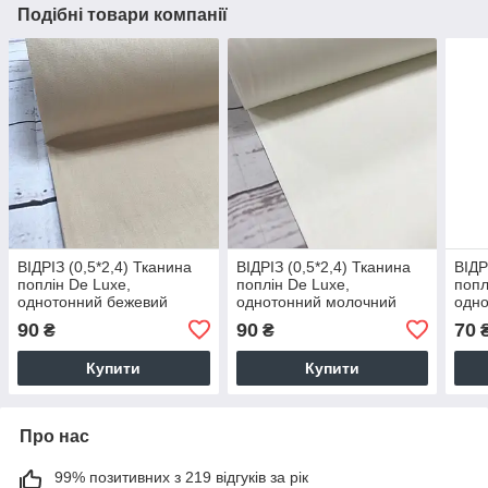
Подібні товари компанії
ВІДРІЗ (0,5*2,4) Тканина
ВІДРІЗ (0,5*2,4) Тканина
ВІДР
поплін De Luxe,
поплін De Luxe,
попл
однотонний бежевий
однотонний молочний
одно
(Туреччина шир. 2,4 м)(P-
(Туреччина шир. 2,4 м) (P-
блак
90
90
70
₴
₴
FR-0006)
FR-0002)
шир.
Купити
Купити
Про нас
99% позитивних з 219 відгуків за рік