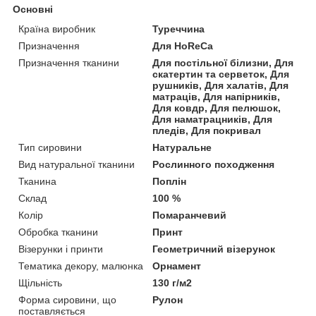
Основні
Країна виробник
Туреччина
Призначення
Для HoReCa
Призначення тканини
Для постільної білизни, Для
скатертин та серветок, Для
рушників, Для халатів, Для
матраців, Для напірників,
Для ковдр, Для пелюшок,
Для наматрацників, Для
пледів, Для покривал
Тип сировини
Натуральне
Вид натуральної тканини
Рослинного походження
Тканина
Поплін
Склад
100 %
Колір
Помаранчевий
Обробка тканини
Принт
Візерунки і принти
Геометричний візерунок
Тематика декору, малюнка
Орнамент
Щільність
130 г/м2
Форма сировини, що
Рулон
поставляється