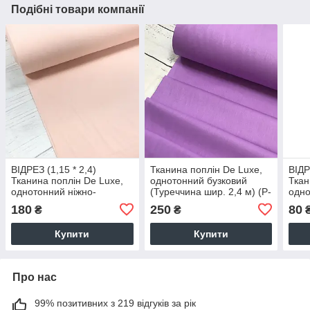
Подібні товари компанії
ВІДРЕЗ (1,15 * 2,4)
Тканина поплін De Luxe,
ВІДР
Тканина поплін De Luxe,
однотонний бузковий
Ткан
однотонний ніжно-
(Туреччина шир. 2,4 м) (P-
одно
кораловий (Туреччина
FR-0049) ОТРЕЗ (1,6*2,4)
бузк
180
250
80
₴
₴
шир. 2,4 м) (P-FR-0093)
2,4 
Купити
Купити
Про нас
99% позитивних з 219 відгуків за рік