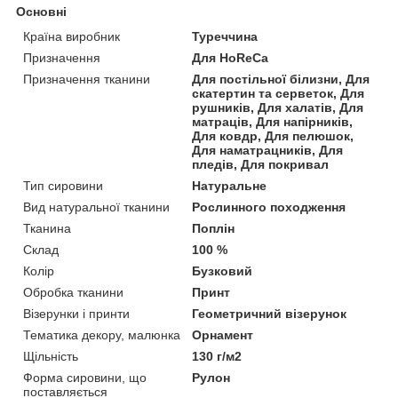
Основні
Країна виробник
Туреччина
Призначення
Для HoReCa
Призначення тканини
Для постільної білизни, Для
скатертин та серветок, Для
рушників, Для халатів, Для
матраців, Для напірників,
Для ковдр, Для пелюшок,
Для наматрацників, Для
пледів, Для покривал
Тип сировини
Натуральне
Вид натуральної тканини
Рослинного походження
Тканина
Поплін
Склад
100 %
Колір
Бузковий
Обробка тканини
Принт
Візерунки і принти
Геометричний візерунок
Тематика декору, малюнка
Орнамент
Щільність
130 г/м2
Форма сировини, що
Рулон
поставляється