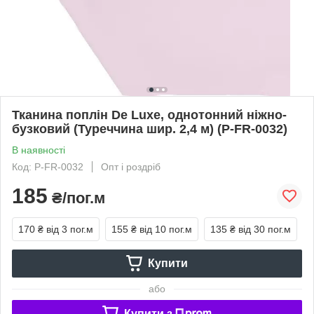
Тканина поплін De Luxe, однотонний ніжно-
бузковий (Туреччина шир. 2,4 м) (P-FR-0032)
В наявності
Код: P-FR-0032
Опт і роздріб
185
₴/пог.м
170 ₴
від 3 пог.м
155 ₴
від 10 пог.м
135 ₴
від 30 пог.м
Купити
або
Купити з