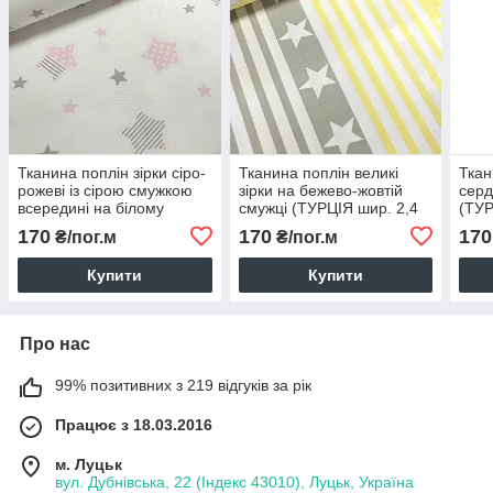
Тканина поплін зірки сіро-
Тканина поплін великі
Ткан
рожеві із сірою смужкою
зірки на бежево-жовтій
серд
всередині на білому
смужці (ТУРЦІЯ шир. 2,4
(ТУР
(ТУРЦІЯ шир. 2,4 м) (R-
м) (R-FR-0051)
FR-0
170
170
170
₴/пог.м
₴/пог.м
FR-0176)
Купити
Купити
Про нас
99% позитивних з 219 відгуків за рік
Працює з 18.03.2016
м. Луцьк
вул. Дубнівська, 22 (Індекс 43010), Луцьк, Україна