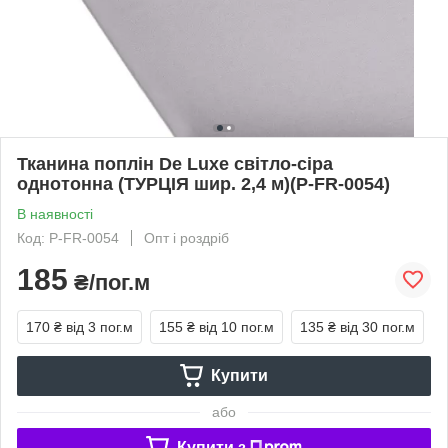
Тканина поплін De Luxe світло-сіра
однотонна (ТУРЦІЯ шир. 2,4 м)(P-FR-0054)
В наявності
Код: P-FR-0054
Опт і роздріб
185
₴/пог.м
170 ₴
від 3 пог.м
155 ₴
від 10 пог.м
135 ₴
від 30 пог.м
Купити
або
Купити з