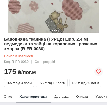
Бавовняна тканина (ТУРЦІЯ шир. 2,4 м)
ведмедики та зайці на коралових і рожевих
хмарах (R-FR-0030)
Немає в наявності
Код: R-FR-0030
Опт і роздріб
175
₴/пог.м
165 ₴
від 3 пог.м
155 ₴
від 10 пог.м
133 ₴
від 30 пог.м
Опис
Характеристики
Доставка
Оплата
Умови 