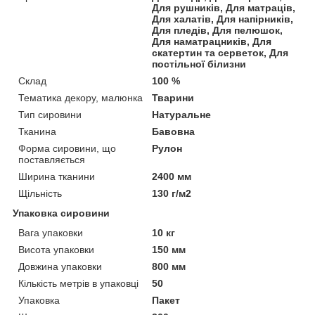
Для рушників, Для матраців,
Для халатів, Для напірників,
Для пледів, Для пелюшок,
Для наматрацників, Для
скатертин та серветок, Для
постільної білизни
Склад
100 %
Тематика декору, малюнка
Тварини
Тип сировини
Натуральне
Тканина
Бавовна
Форма сировини, що
Рулон
поставляється
Ширина тканини
2400 мм
Щільність
130 г/м2
Упаковка сировини
Вага упаковки
10 кг
Висота упаковки
150 мм
Довжина упаковки
800 мм
Кількість метрів в упаковці
50
Упаковка
Пакет