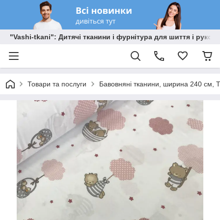
"Vashi-tkani": Дитячі тканини і фурнітура для шиття і рукоді
Товари та послуги
Бавовняні тканини, ширина 240 см, Т