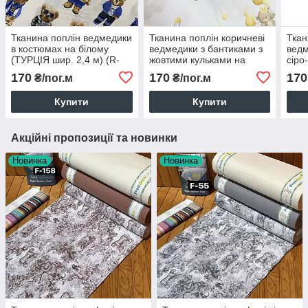
Тканина поплін ведмедики
Тканина поплін коричневі
Ткан
в костюмах на білому
ведмедики з бантиками з
ведм
(ТУРЦІЯ шир. 2,4 м) (R-
жовтими кульками на
сіро
FR-0730)
білому (ТУРЦІЯ шир. 2,4
на б
170
170
170
₴/пог.м
₴/пог.м
м) (R-FR-0867)
2,4 
Купити
Купити
Акційні пропозиції та новинки
Новинка
Новинка