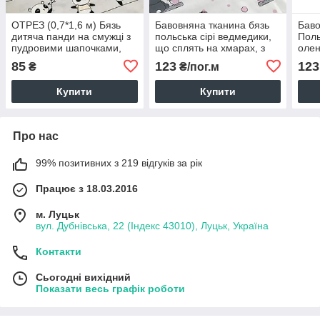
ОТРЕЗ (0,7*1,6 м) Бязь
Бавовняна тканина бязь
Баво
дитяча панди на смужці з
польська сірі ведмедики,
Поль
пудровими шапочками,
що сплять на хмарах, з
олен
коронами та бантиками на
рожевими сотами на
(E-0
85
123
123
₴
₴/пог.м
сірому (E-0390)
білому (0074)
Купити
Купити
Про нас
99% позитивних з 219 відгуків за рік
Працює з 18.03.2016
м. Луцьк
вул. Дубнівська, 22 (Індекс 43010), Луцьк, Україна
Контакти
Сьогодні вихідний
Показати весь графік роботи