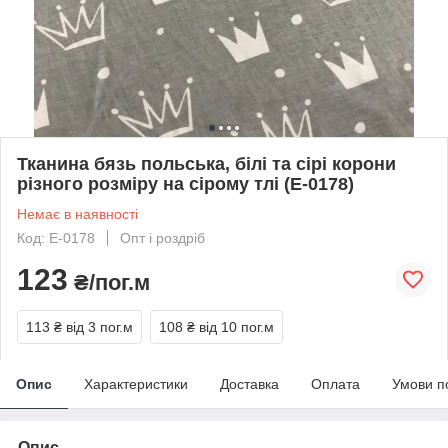
Тканина бязь польська, білі та сірі корони
різного розміру на сірому тлі (E-0178)
Немає в наявності
Код: E-0178
Опт і роздріб
123
₴/пог.м
113 ₴
від 3 пог.м
108 ₴
від 10 пог.м
Опис
Характеристики
Доставка
Оплата
Умови п
Опис