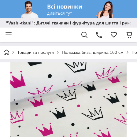
"Vashi-tkani": Дитячі тканини і фурнітура для шиття і рукоді
Товари та послуги
Польська бязь, ширина 160 см
По