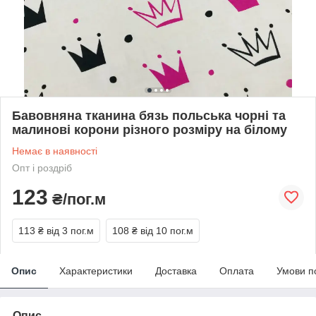
Бавовняна тканина бязь польська чорні та
малинові корони різного розміру на білому
Немає в наявності
Опт і роздріб
123
₴/пог.м
113 ₴
від 3 пог.м
108 ₴
від 10 пог.м
Опис
Характеристики
Доставка
Оплата
Умови п
Опис