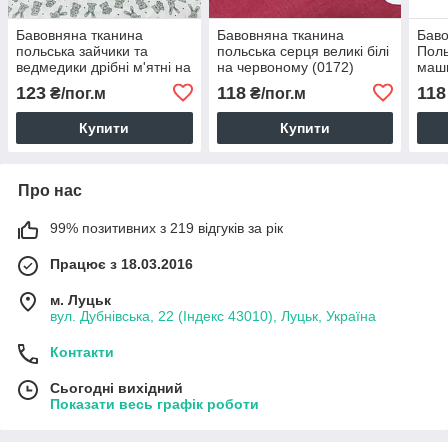
Бавовняна тканина
Бавовняна тканина
Баво
польська зайчики та
польська серця великі білі
Поль
ведмедики дрібні м'ятні на
на червоному (0172)
маши
білому (0055)
бірю
123
118
118
₴/пог.м
₴/пог.м
(026
Купити
Купити
Про нас
99% позитивних з 219 відгуків за рік
Працює з 18.03.2016
м. Луцьк
вул. Дубнівська, 22 (Індекс 43010), Луцьк, Україна
Контакти
Сьогодні вихідний
Показати весь графік роботи