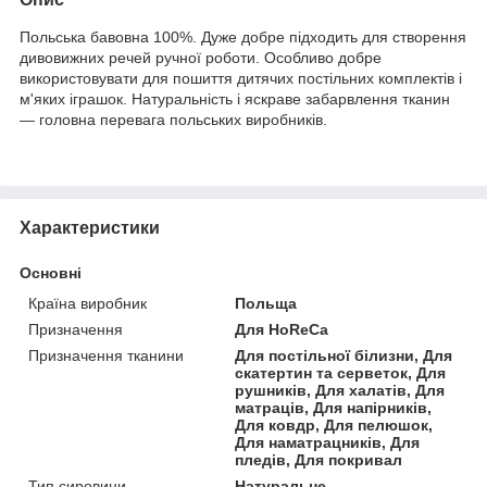
Польська бавовна 100%. Дуже добре підходить для створення
дивовижних речей ручної роботи. Особливо добре
використовувати для пошиття дитячих постільних комплектів і
м'яких іграшок. Натуральність і яскраве забарвлення тканин
— головна перевага польських виробників.
Характеристики
Основні
Країна виробник
Польща
Призначення
Для HoReCa
Призначення тканини
Для постільної білизни, Для
скатертин та серветок, Для
рушників, Для халатів, Для
матраців, Для напірників,
Для ковдр, Для пелюшок,
Для наматрацників, Для
пледів, Для покривал
Тип сировини
Натуральне