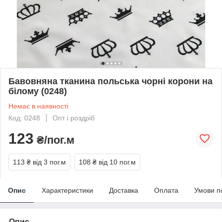
Бавовняна тканина польська чорні корони на
білому (0248)
Немає в наявності
Код: 0248
Опт і роздріб
123
₴/пог.м
113 ₴
від 3 пог.м
108 ₴
від 10 пог.м
Опис
Характеристики
Доставка
Оплата
Умови п
Опис