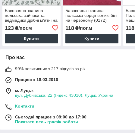
Бавовняна тканина
Бавовняна тканина
Баво
польська зайчики та
польська серця великі білі
Поль
ведмедики дрібні м'ятні на
на червоному (0172)
маши
білому (0055)
бірю
123
118
118
₴/пог.м
₴/пог.м
(026
Купити
Купити
Про нас
99% позитивних з 217 відгуків за рік
Працює з 18.03.2016
м. Луцьк
вул. Дубнівська, 22 (Індекс 43010), Луцьк, Україна
Контакти
Сьогодні працює з 09:00 до 17:00
Показати весь графік роботи