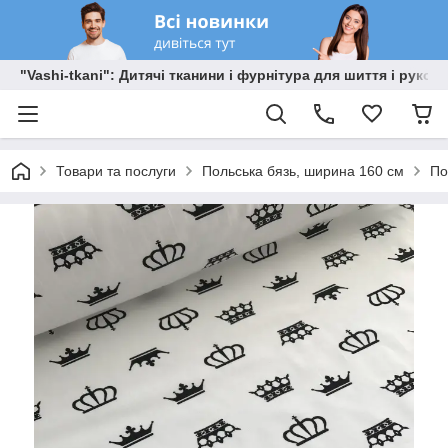
"Vashi-tkani": Дитячі тканини і фурнітура для шиття і рукоді
Товари та послуги
Польська бязь, ширина 160 см
По