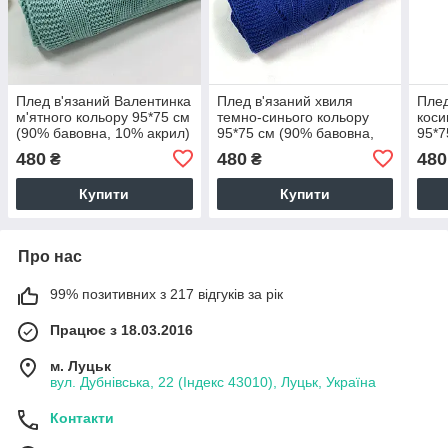
Плед в'язаний Валентинка
Плед в'язаний хвиля
Плед
м'ятного кольору 95*75 см
темно-синього кольору
коси
(90% бавовна, 10% акрил)
95*75 см (90% бавовна,
95*7
10% акрил)
10% 
480
480
480
₴
₴
Купити
Купити
Про нас
99% позитивних з 217 відгуків за рік
Працює з 18.03.2016
м. Луцьк
вул. Дубнівська, 22 (Індекс 43010), Луцьк, Україна
Контакти