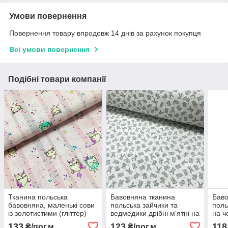
Умови повернення
Повернення товару впродовж 14 днів за рахунок покупця
Всі умови повернення
Подібні товари компанії
Тканина польська
Бавовняна тканина
Баво
бавовняна, маленькі сови
польська зайчики та
поль
із золотистими (гліттер)
ведмедики дрібні м'ятні на
на ч
зірочками на світло-
білому (0055)
133
123
118
₴/пог.м
₴/пог.м