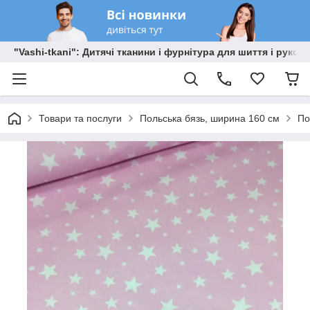
"Vashi-tkani": Дитячі тканини і фурнітура для шиття і рукоді
Товари та послуги
Польська бязь, ширина 160 см
По