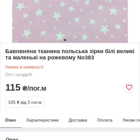
Бавовняна тканина польська зірки білі великі
та маленькі на рожевому No383
Немає в наявності
Опт і роздріб
115
₴/пог.м
105 ₴
від 3 пог.м
Опис
Характеристики
Доставка
Оплата
Умови п
Опис